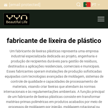
[email protected]
PT
fabricante de lixeira de plástico
Um fabricante de lixeiras plásticas representa uma empresa
industrial especializada dedicada ao projeto, engenharia e
produção de recipientes duráveis para gestão de resíduos,
destinados a aplicações residenciais, comerciais e municipais.
Esses fabricantes operam instalações de produção sofisticadas
equipadas com tecnologias avançadas de moldagem, sistemas de
controle de qualidade e capacidades de processamento de
materiais, visando criar lixeiras que atendam às normas
internacionais e às regulamentações ambientais. A função principal
de um fabricante de lixeiras plásticas consiste em transformar
matérias-primas poliméricas em produtos acabados por meio de
processos de moldagem por injeção, moldagem rotacional ou