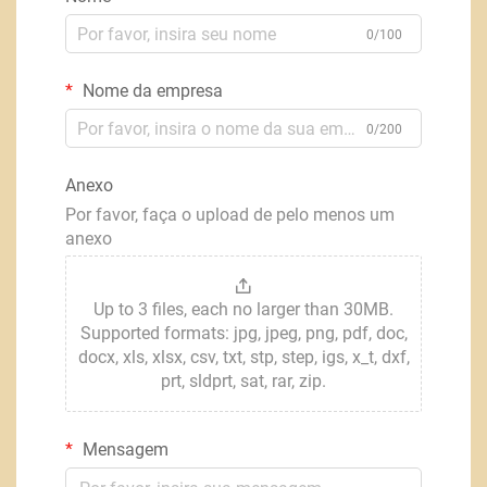
0/100
Nome da empresa
0/200
Anexo
Por favor, faça o upload de pelo menos um
anexo
Up to 3 files, each no larger than 30MB.
Supported formats: jpg, jpeg, png, pdf, doc,
docx, xls, xlsx, csv, txt, stp, step, igs, x_t, dxf,
prt, sldprt, sat, rar, zip.
Mensagem