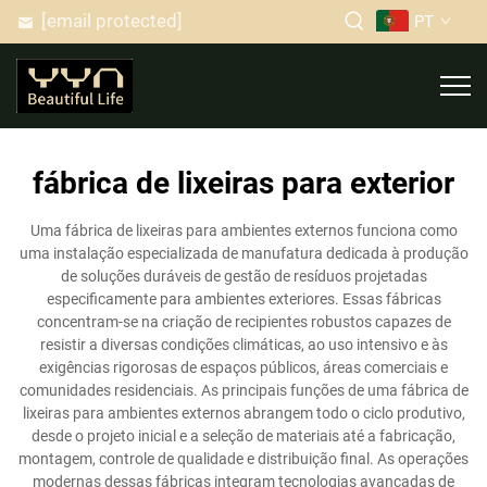
[email protected]
PT
fábrica de lixeiras para exterior
Uma fábrica de lixeiras para ambientes externos funciona como
uma instalação especializada de manufatura dedicada à produção
de soluções duráveis de gestão de resíduos projetadas
especificamente para ambientes exteriores. Essas fábricas
concentram-se na criação de recipientes robustos capazes de
resistir a diversas condições climáticas, ao uso intensivo e às
exigências rigorosas de espaços públicos, áreas comerciais e
comunidades residenciais. As principais funções de uma fábrica de
lixeiras para ambientes externos abrangem todo o ciclo produtivo,
desde o projeto inicial e a seleção de materiais até a fabricação,
montagem, controle de qualidade e distribuição final. As operações
modernas dessas fábricas integram tecnologias avançadas de