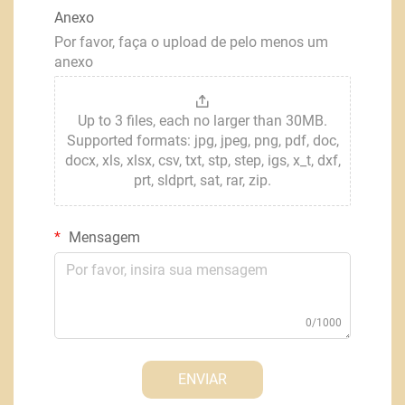
Anexo
Por favor, faça o upload de pelo menos um
anexo
Up to 3 files, each no larger than 30MB.
Supported formats: jpg, jpeg, png, pdf, doc,
docx, xls, xlsx, csv, txt, stp, step, igs, x_t, dxf,
prt, sldprt, sat, rar, zip.
Mensagem
0/1000
ENVIAR