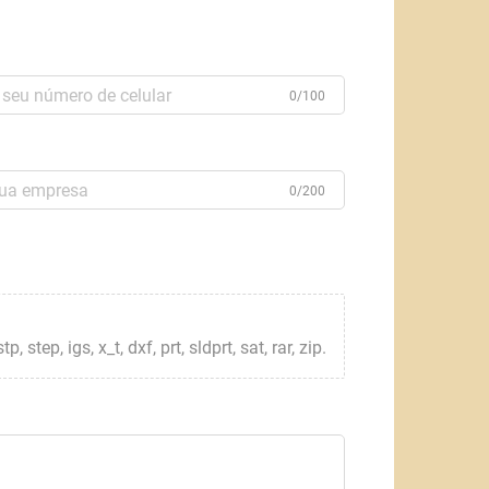
0/100
0/200
step, igs, x_t, dxf, prt, sldprt, sat, rar, zip.