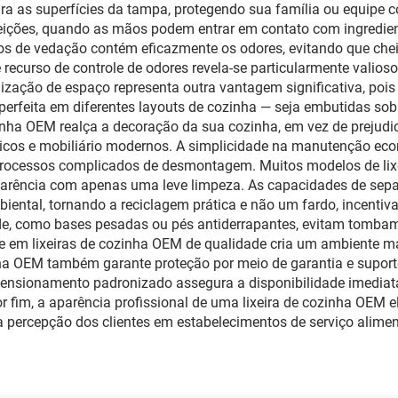
 as superfícies da tampa, protegendo sua família ou equipe con
feições, quando as mãos podem entrar em contato com ingredien
 de vedação contém eficazmente os odores, evitando que chei
 recurso de controle de odores revela-se particularmente valio
ação de espaço representa outra vantagem significativa, pois e
perfeita em diferentes layouts de cozinha — seja embutidas s
zinha OEM realça a decoração da sua cozinha, em vez de prejud
os e mobiliário modernos. A simplicidade na manutenção eco
rocessos complicados de desmontagem. Muitos modelos de lix
aparência com apenas uma leve limpeza. As capacidades de sep
ntal, tornando a reciclagem prática e não um fardo, incentiv
dade, como bases pesadas ou pés antiderrapantes, evitam tomba
nte em lixeiras de cozinha OEM de qualidade cria um ambiente 
nha OEM também garante proteção por meio de garantia e suporte
ensionamento padronizado assegura a disponibilidade imediata
r fim, a aparência profissional de uma lixeira de cozinha OEM 
a percepção dos clientes em estabelecimentos de serviço alimen