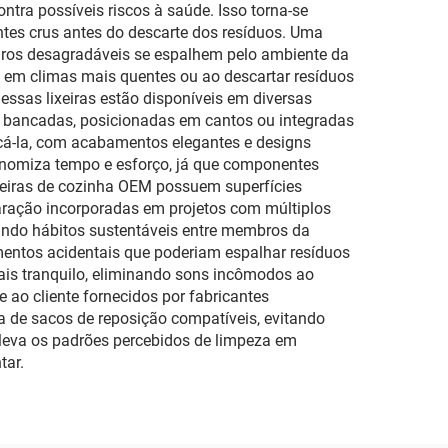
tra possíveis riscos à saúde. Isso torna-se
tes crus antes do descarte dos resíduos. Uma
ros desagradáveis se espalhem pelo ambiente da
so em climas mais quentes ou ao descartar resíduos
ssas lixeiras estão disponíveis em diversas
ob bancadas, posicionadas em cantos ou integradas
icá-la, com acabamentos elegantes e designs
nomiza tempo e esforço, já que componentes
eiras de cozinha OEM possuem superfícies
aração incorporadas em projetos com múltiplos
ando hábitos sustentáveis entre membros da
mentos acidentais que poderiam espalhar resíduos
mais tranquilo, eliminando sons incômodos ao
 ao cliente fornecidos por fabricantes
 de sacos de reposição compatíveis, evitando
eleva os padrões percebidos de limpeza em
tar.