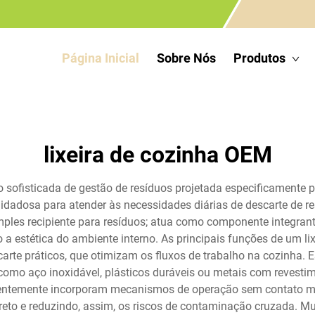
Página Inicial
Sobre Nós
Produtos
lixeira de cozinha OEM
 sofisticada de gestão de resíduos projetada especificamente 
dadosa para atender às necessidades diárias de descarte de r
ples recipiente para resíduos; atua como componente integrant
 estética do ambiente interno. As principais funções de um li
carte práticos, que otimizam os fluxos de trabalho na cozinha.
, como aço inoxidável, plásticos duráveis ou metais com revesti
equentemente incorporam mecanismos de operação sem contato m
reto e reduzindo, assim, os riscos de contaminação cruzada. M