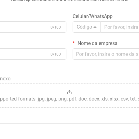
Celular/WhatsApp
Código
0/100
Nome da empresa
0/100
anexo
ted formats: jpg, jpeg, png, pdf, doc, docx, xls, xlsx, csv, txt, stp, 