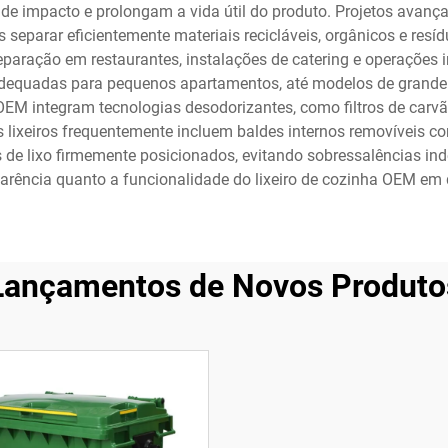
e impacto e prolongam a vida útil do produto. Projetos avan
 separar eficientemente materiais recicláveis, orgânicos e resí
aração em restaurantes, instalações de catering e operações in
equadas para pequenos apartamentos, até modelos de grande c
OEM integram tecnologias desodorizantes, como filtros de carv
ixeiros frequentemente incluem baldes internos removíveis com
de lixo firmemente posicionados, evitando sobressalências ind
arência quanto a funcionalidade do lixeiro de cozinha OEM em
Lançamentos de Novos Produto