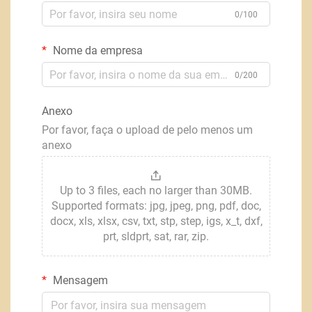
0/100
Nome da empresa
0/200
Anexo
Por favor, faça o upload de pelo menos um
anexo
Up to 3 files, each no larger than 30MB.
Supported formats: jpg, jpeg, png, pdf, doc,
docx, xls, xlsx, csv, txt, stp, step, igs, x_t, dxf,
prt, sldprt, sat, rar, zip.
Mensagem