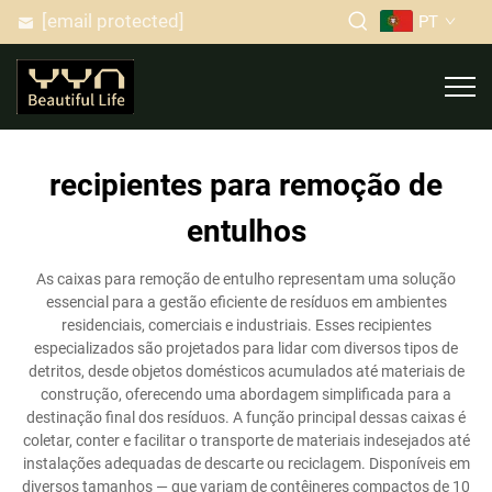
[email protected]
PT
recipientes para remoção de
entulhos
As caixas para remoção de entulho representam uma solução
essencial para a gestão eficiente de resíduos em ambientes
residenciais, comerciais e industriais. Esses recipientes
especializados são projetados para lidar com diversos tipos de
detritos, desde objetos domésticos acumulados até materiais de
construção, oferecendo uma abordagem simplificada para a
destinação final dos resíduos. A função principal dessas caixas é
coletar, conter e facilitar o transporte de materiais indesejados até
instalações adequadas de descarte ou reciclagem. Disponíveis em
diversos tamanhos — que variam de contêineres compactos de 10