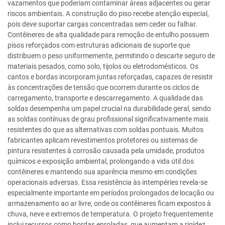
vazamentos que poderiam contaminar áreas adjacentes ou gerar
riscos ambientais. A construção do piso recebe atenção especial,
pois deve suportar cargas concentradas sem ceder ou falhar.
Contêineres de alta qualidade para remoção de entulho possuem
pisos reforçados com estruturas adicionais de suporte que
distribuem o peso uniformemente, permitindo o descarte seguro de
materiais pesados, como solo, tijolos ou eletrodomésticos. Os
cantos e bordas incorporam juntas reforçadas, capazes de resistir
às concentrações de tensão que ocorrem durante os ciclos de
carregamento, transporte e descarregamento. A qualidade das
soldas desempenha um papel crucial na durabilidade geral, sendo
as soldas contínuas de grau profissional significativamente mais
resistentes do que as alternativas com soldas pontuais. Muitos
fabricantes aplicam revestimentos protetores ou sistemas de
pintura resistentes à corrosão causada pela umidade, produtos
químicos e exposição ambiental, prolongando a vida útil dos
contêineres e mantendo sua aparência mesmo em condições
operacionais adversas. Essa resistência às intempéries revela-se
especialmente importante em períodos prolongados de locação ou
armazenamento ao ar livre, onde os contêineres ficam expostos à
chuva, neve e extremos de temperatura. O projeto frequentemente
inclui recursos como bordas enroladas, que aumentam a rigidez