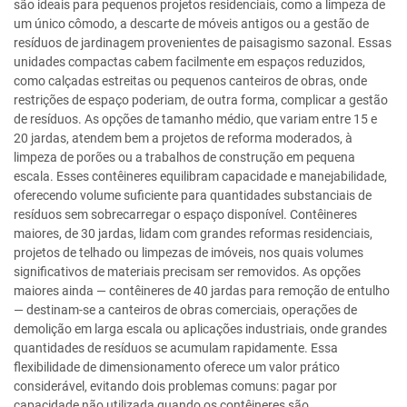
são ideais para pequenos projetos residenciais, como a limpeza de
um único cômodo, a descarte de móveis antigos ou a gestão de
resíduos de jardinagem provenientes de paisagismo sazonal. Essas
unidades compactas cabem facilmente em espaços reduzidos,
como calçadas estreitas ou pequenos canteiros de obras, onde
restrições de espaço poderiam, de outra forma, complicar a gestão
de resíduos. As opções de tamanho médio, que variam entre 15 e
20 jardas, atendem bem a projetos de reforma moderados, à
limpeza de porões ou a trabalhos de construção em pequena
escala. Esses contêineres equilibram capacidade e manejabilidade,
oferecendo volume suficiente para quantidades substanciais de
resíduos sem sobrecarregar o espaço disponível. Contêineres
maiores, de 30 jardas, lidam com grandes reformas residenciais,
projetos de telhado ou limpezas de imóveis, nos quais volumes
significativos de materiais precisam ser removidos. As opções
maiores ainda — contêineres de 40 jardas para remoção de entulho
— destinam-se a canteiros de obras comerciais, operações de
demolição em larga escala ou aplicações industriais, onde grandes
quantidades de resíduos se acumulam rapidamente. Essa
flexibilidade de dimensionamento oferece um valor prático
considerável, evitando dois problemas comuns: pagar por
capacidade não utilizada quando os contêineres são