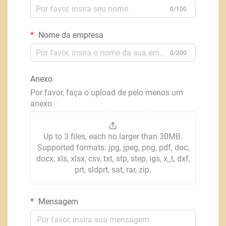
0/100
Nome da empresa
0/200
Anexo
Por favor, faça o upload de pelo menos um
anexo
Up to 3 files, each no larger than 30MB.
Supported formats: jpg, jpeg, png, pdf, doc,
docx, xls, xlsx, csv, txt, stp, step, igs, x_t, dxf,
prt, sldprt, sat, rar, zip.
Mensagem