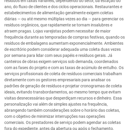
resíduos em taxas variáveis, dependendo do setor, da estação do
ano, do fluxo de clientes e dos ciclos operacionais. Restaurantes e
estabelecimentos de alimentação geralmente exigem coletas
diárias — ou até mesmo múltiplas vezes ao dia — para gerenciar os
resíduos orgânicos, que rapidamente se tornam insalubres e
atraem pragas. Lojas varejistas podem necessitar de maior
frequência durante as temporadas de compras festivas, quando os
resíduos de embalagens aumentam exponencialmente. Ambientes
de escritório podem considerar adequada uma coleta duas vezes
por semana para lidar com seus papéis e resíduos gerais. Já
canteiros de obras exigem serviços sob demanda, coordenados
com as fases do projeto e com as taxas de acúmulo de entulho. Os
serviços profissionais de coleta de resíduos comerciais trabalham
diretamente com os gestores empresariais para analisar os
padrões de geração de resíduos e projetar cronogramas de coleta
ideais, evitando transbordamentos, ao mesmo tempo que evitam
visitas desnecessárias que desperdiçam recursos e dinheiro. Essa
personalização vai além de simples ajustes na frequência,
abrangendo também considerações sobre o horário das coletas,
com o objetivo de minimizar interrupções nas operações
comerciais. Os prestadores de serviço podem agendar as coletas
fora do expediente, antes da abertura ou após o fechamento,