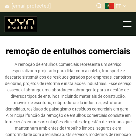
[email protected]
PT
remoção de entulhos comerciais
A remoção de entulhos comerciais representa um serviço
especializado projetado para lidar com a coleta, transporte e
descarte sistemáticos de resíduos gerados por empresas, canteiros
de obras, projetos de reforma e instalações industriais. Esse serviço
essencial abrange uma abordagem abrangente para a gestão de
diversos tipos de entulhos, incluindo materiais de construção,
móveis de escritório, subprodutos da indústria, estruturas
demolidas, resíduos de paisagismo e resíduos comerciais em geral.
A principal função da remoção de entulhos comerciais consiste em
fornecer às empresas soluções eficientes de gestão de resíduos que
mantenham ambientes de trabalho limpos, seguros e em
conformidade com a legislação. Os serviços modernos de remoção