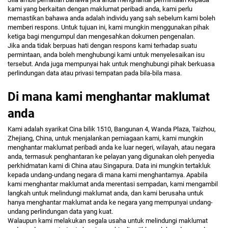
kami yang berkaitan dengan maklumat peribadi anda, kami perlu
memastikan bahawa anda adalah individu yang sah sebelum kami boleh
memberi respons. Untuk tujuan ini, kami mungkin menggunakan pihak
ketiga bagi mengumpul dan mengesahkan dokumen pengenalan.
Jika anda tidak berpuas hati dengan respons kami terhadap suatu
permintaan, anda boleh menghubungi kami untuk menyelesaikan isu
tersebut. Anda juga mempunyai hak untuk menghubungi pihak berkuasa
perlindungan data atau privasi tempatan pada bila-bila masa.
Di mana kami menghantar maklumat
anda
Kami adalah syarikat Cina
bilik 1510, Bangunan 4, Wanda Plaza, Taizhou,
Zhejiang, China,
untuk menjalankan perniagaan kami, kami mungkin
menghantar maklumat peribadi anda ke luar negeri, wilayah, atau negara
anda, termasuk penghantaran ke pelayan yang digunakan oleh penyedia
perkhidmatan kami di China atau Singapura. Data ini mungkin tertakluk
kepada undang-undang negara di mana kami menghantarnya. Apabila
kami menghantar maklumat anda merentasi sempadan, kami mengambil
langkah untuk melindungi maklumat anda, dan kami berusaha untuk
hanya menghantar maklumat anda ke negara yang mempunyai undang-
undang perlindungan data yang kuat.
Walaupun kami melakukan segala usaha untuk melindungi maklumat