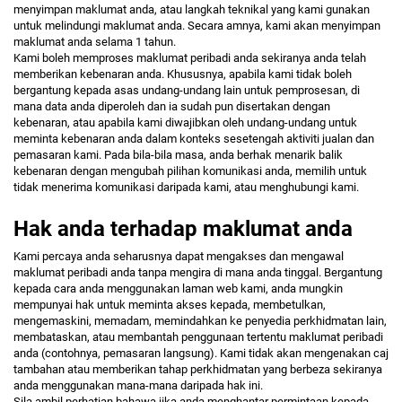
menyimpan maklumat anda, atau langkah teknikal yang kami gunakan
untuk melindungi maklumat anda. Secara amnya, kami akan menyimpan
maklumat anda selama
1
tahun.
Kami boleh memproses maklumat peribadi anda sekiranya anda telah
memberikan kebenaran anda. Khususnya, apabila kami tidak boleh
bergantung kepada asas undang-undang lain untuk pemprosesan, di
mana data anda diperoleh dan ia sudah pun disertakan dengan
kebenaran, atau apabila kami diwajibkan oleh undang-undang untuk
meminta kebenaran anda dalam konteks sesetengah aktiviti jualan dan
pemasaran kami. Pada bila-bila masa, anda berhak menarik balik
kebenaran dengan mengubah pilihan komunikasi anda, memilih untuk
tidak menerima komunikasi daripada kami, atau menghubungi kami.
Hak anda terhadap maklumat anda
Kami percaya anda seharusnya dapat mengakses dan mengawal
maklumat peribadi anda tanpa mengira di mana anda tinggal. Bergantung
kepada cara anda menggunakan laman web kami, anda mungkin
mempunyai hak untuk meminta akses kepada, membetulkan,
mengemaskini, memadam, memindahkan ke penyedia perkhidmatan lain,
membataskan, atau membantah penggunaan tertentu maklumat peribadi
anda (contohnya, pemasaran langsung). Kami tidak akan mengenakan caj
tambahan atau memberikan tahap perkhidmatan yang berbeza sekiranya
anda menggunakan mana-mana daripada hak ini.
Sila ambil perhatian bahawa jika anda menghantar permintaan kepada