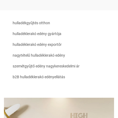
hulladékgyűjtés otthon
hulladéklerakó edény gyártója
hulladéklerakó edény exportőr
nagytételű hulladéklerakó edény
szemétgyűjtő edény nagykereskedelmi ár
b2B hulladéklerakó edényellátás