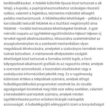
kerékbeállításokat. A fedelek különféle típusai közé tartoznak a sík
tetejű, a kupolás, a papírújrahasznosításhoz szükséges résszerű
nyílású, valamint a higiénikus, kézmentes működést elősegítő
pedálos mechanizmusok. A felületkezelési lehetőségek – például a
karcolásálló texturált felületek és a tisztítást megkönnyítő sima
felületek – további testreszabási lehetőségeket kínálnak. A gyár
mérnöki csapata az ügyfelekkel együttműködve fejleszt teljesen új
terveket egyedi alkalmazásokhoz, kihasználva szakértelmüket az
anyagtudományban és a szerkezeti mechanikában olyan
megoldások létrehozására, amelyeket a szabványos termékek nem
tudnak biztosítani. A márkanevek elhelyezésére szolgáló
lehetőségek közé tartoznak a formába öntött logók, a forró
bélyegezéssel alkalmazott grafikák és az ragasztós címke, amelyek
a szervezet azonosítását, a használati utasításokat vagy a
szabályozási információkat jelenítik meg. Ez a rugalmasság
különösen értékes a települések számára, amelyek átfogó
hulladékgazdálkodási programokat vezetnek be, és vizuális
egységességet követelnek meg több ezer edény esetében, valamint
a kereskedelmi szervezetek számára, amelyek minden
ügyfélérintkezési ponton erősíteni kívánják márkajelük
azonosságát. A hulladékgyűjtő edénygyártó üzem a bonyolultságot