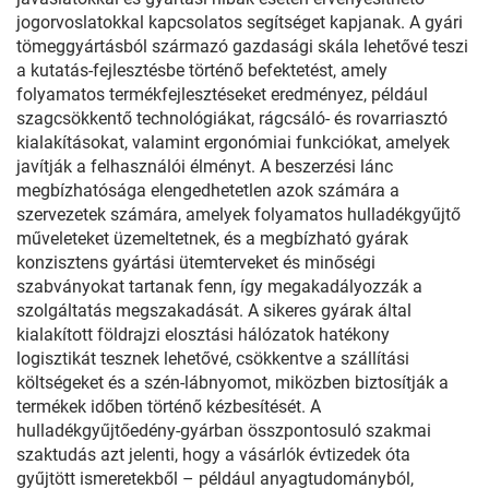
jogorvoslatokkal kapcsolatos segítséget kapjanak. A gyári
tömeggyártásból származó gazdasági skála lehetővé teszi
a kutatás-fejlesztésbe történő befektetést, amely
folyamatos termékfejlesztéseket eredményez, például
szagcsökkentő technológiákat, rágcsáló- és rovarriasztó
kialakításokat, valamint ergonómiai funkciókat, amelyek
javítják a felhasználói élményt. A beszerzési lánc
megbízhatósága elengedhetetlen azok számára a
szervezetek számára, amelyek folyamatos hulladékgyűjtő
műveleteket üzemeltetnek, és a megbízható gyárak
konzisztens gyártási ütemterveket és minőségi
szabványokat tartanak fenn, így megakadályozzák a
szolgáltatás megszakadását. A sikeres gyárak által
kialakított földrajzi elosztási hálózatok hatékony
logisztikát tesznek lehetővé, csökkentve a szállítási
költségeket és a szén-lábnyomot, miközben biztosítják a
termékek időben történő kézbesítését. A
hulladékgyűjtőedény-gyárban összpontosuló szakmai
szaktudás azt jelenti, hogy a vásárlók évtizedek óta
gyűjtött ismeretekből – például anyagtudományból,