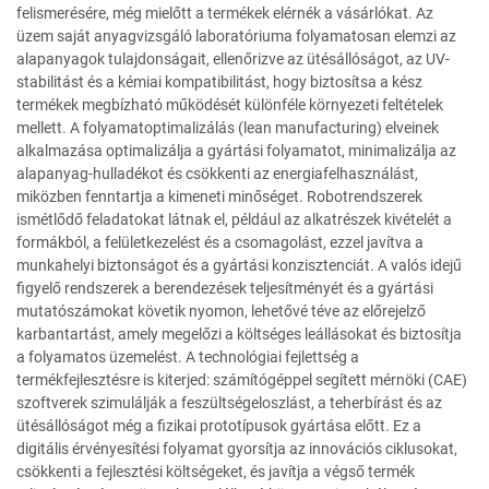
felismerésére, még mielőtt a termékek elérnék a vásárlókat. Az
üzem saját anyagvizsgáló laboratóriuma folyamatosan elemzi az
alapanyagok tulajdonságait, ellenőrizve az ütésállóságot, az UV-
stabilitást és a kémiai kompatibilitást, hogy biztosítsa a kész
termékek megbízható működését különféle környezeti feltételek
mellett. A folyamatoptimalizálás (lean manufacturing) elveinek
alkalmazása optimalizálja a gyártási folyamatot, minimalizálja az
alapanyag-hulladékot és csökkenti az energiafelhasználást,
miközben fenntartja a kimeneti minőséget. Robotrendszerek
ismétlődő feladatokat látnak el, például az alkatrészek kivételét a
formákból, a felületkezelést és a csomagolást, ezzel javítva a
munkahelyi biztonságot és a gyártási konzisztenciát. A valós idejű
figyelő rendszerek a berendezések teljesítményét és a gyártási
mutatószámokat követik nyomon, lehetővé téve az előrejelző
karbantartást, amely megelőzi a költséges leállásokat és biztosítja
a folyamatos üzemelést. A technológiai fejlettség a
termékfejlesztésre is kiterjed: számítógéppel segített mérnöki (CAE)
szoftverek szimulálják a feszültségeloszlást, a teherbírást és az
ütésállóságot még a fizikai prototípusok gyártása előtt. Ez a
digitális érvényesítési folyamat gyorsítja az innovációs ciklusokat,
csökkenti a fejlesztési költségeket, és javítja a végső termék