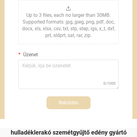
Up to 3 files, each no larger than 30MB.
Supported formats: jpg, jpeg, png, pdf, doc,
docx, xls, xlsx, csv, txt, stp, step, igs, x_t, dxf,
prt, sldprt, sat, rar, zip.
Üzenet
0/1000
Beküldés
hulladéklerakó szemétgyűjtő edény gyártó