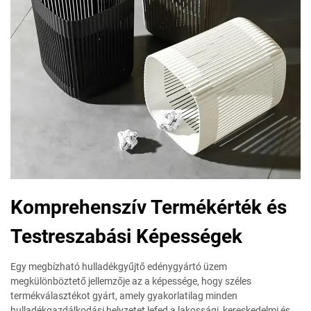
Komprehenszív Termékérték és
Testreszabási Képességek
Egy megbízható hulladékgyűjtő edénygyártó üzem
megkülönböztető jellemzője az a képessége, hogy széles
termékválasztékot gyárt, amely gyakorlatilag minden
hulladékgazdálkodási helyzetet lefed a lakossági, kereskedelmi és