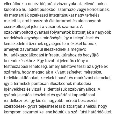
ellenállnak a nehéz időjárási viszonyoknak, ellenállnak a
különféle hulladéktípusokból származó vegyi korróziónak,
és megtartják szerkezeti integritásukat nagy terhelés
mellett is, ami hosszabb élettartamot és alacsonyabb
cseréköltséget jelent a vásárlók számára. A
szabványosított gyártási folyamatok biztosítják a nagyobb
rendelések egységes minőségét, így a települések és
kereskedelmi üzemek egységes termékeket kapnak,
amelyek zavartalanul illeszkednek a meglévő
hulladékgazdálkodási infrastruktúrához és begyűjtő
berendezésekhez. Egy további jelentős előny a
testreszabási lehetőség, amely lehetővé teszi az ügyfelek
számára, hogy megadják a kívánt színeket, méreteket,
fedélkialakításokat, kerekek típusát és márkázási elemeket,
így a termékek pontosan illeszkednek működési
igényeikhez és vizuális identitásuk szabványaihoz. A
gyárak jelentős készlettel és gyártási kapacitással
rendelkeznek, így kis és nagyobb méretű beszerzési
szerződések gyors teljesítését is biztosítják anélkül, hogy
kompromisszumot kellene kötniük a szállítási határidőkkel.