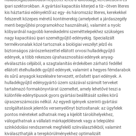
ipari szektorokban. A gyártási kapacitás kiterjed a tíz–ötven literes
kis háztartási edényektől az egy- és háromszáz literes, kerekekkel
felszerelt közepes méretű konténerekig (amelyeket a járdaszegély
menti begyűjtési programokhoz használnak), valamint a nyolc
köbyardnál nagyobb kereskedelmi szeméttelepekhez szükséges
nagy kapacitású ipari szemétgyűjtő edényekig. Specializált
termékvonalak közé tartoznak a biológiai veszélyt jelző és
biztonságos zárószerkezettel ellátott orvosi hulladékgyűjtő
edények, a több rekeszes újrahasznosítási edények anyag-
elválasztás céljából, a szagtalanítás érdekében zárható fedéllel
ellátott ételhulladék-gyűjtő edények, valamint a hegyes fémdarabok
és sűrű anyagok kezelésére tervezett, erősített ipari edények. A
hulladékgyűjtő edénygyártó üzem százával számolt terveket
tartalmazó formakönyvtárat üzemeltet, amely lehetővé teszi a
különféle edénytípusok gyors gyártási beállítását széles körű
újraszerszámozás nélkül. Az egyedi igények szerinti gyártási
szolgáltatások jelentős versenyelőnyt biztosítanak: az ügyfelek
pontos méreteket adhatnak meg a kijelölt tárolóhelyekhez,
válogathatnak a vállalati márkajelölésnek vagy a települési
színkódolási rendszernek megfelelő színválasztékból, valamint
kiválaszthatják a terepkörülményekhez optimalizált