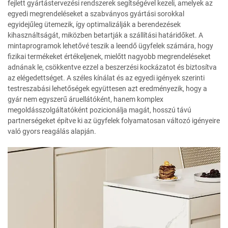
fejlett gyártástervezési rendszerek segítségével kezeli, amelyek az
egyedi megrendeléseket a szabványos gyártási sorokkal
egyidejűleg ütemezik, így optimalizálják a berendezések
kihasználtságát, miközben betartják a szállítási határidőket. A
mintaprogramok lehetővé teszik a leendő ügyfelek számára, hogy
fizikai termékeket értékeljenek, mielőtt nagyobb megrendeléseket
adnának le, csökkentve ezzel a beszerzési kockázatot és biztosítva
az elégedettséget. A széles kínálat és az egyedi igények szerinti
testreszabási lehetőségek együttesen azt eredményezik, hogy a
gyár nem egyszerű áruellátóként, hanem komplex
megoldásszolgáltatóként pozicionálja magát, hosszú távú
partnerségeket építve ki az ügyfelek folyamatosan változó igényeire
való gyors reagálás alapján.