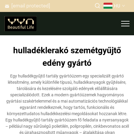
[email protected]
HU
hulladéklerakó szemétgyűjtő
edény gyártó
Egy hulladékgyűjtő tartály gyártóüzem egy specializált gyártó
létesítmény, amely különféle típusú, hulladékanyagok gyűjtésére,
tárolására és kezelésére szolgáló edények előállítására
specializálódott. Ezek a modern gyártóüzemek hagyományos
gyártási szakértelemmel és a mai automatizációs technológiákkal
egyaránt rendelkeznek, hogy tartós, funkcionális és
környezettudatos hulladékkezelési megoldásokat hozzanak létre.
Egy hulladékgyűjtő tartály gyártóüzem fő feladata a nyersanyagok
– például nagy sűrűségű polietilén, polipropilén, cinkbevonatos acél
és újrahasznosított műanyagok – átalakítása olyan