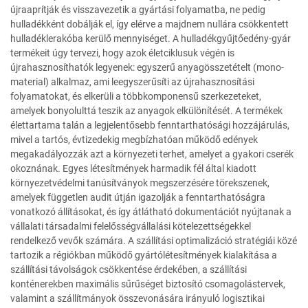
újraaprítják és visszavezetik a gyártási folyamatba, ne pedig
hulladékként dobálják el, így elérve a majdnem nullára csökkentett
hulladéklerakóba kerülő mennyiséget. A hulladékgyűjtőedény-gyár
termékeit úgy tervezi, hogy azok életciklusuk végén is
újrahasznosíthatók legyenek: egyszerű anyagösszetételt (mono-
material) alkalmaz, ami leegyszerűsíti az újrahasznosítási
folyamatokat, és elkerüli a többkomponensű szerkezeteket,
amelyek bonyolulttá teszik az anyagok elkülönítését. A termékek
élettartama talán a legjelentősebb fenntarthatósági hozzájárulás,
mivel a tartós, évtizedekig megbízhatóan működő edények
megakadályozzák azt a környezeti terhet, amelyet a gyakori cserék
okoznának. Egyes létesítmények harmadik fél által kiadott
környezetvédelmi tanúsítványok megszerzésére törekszenek,
amelyek független audit útján igazolják a fenntarthatóságra
vonatkozó állításokat, és így átlátható dokumentációt nyújtanak a
vállalati társadalmi felelősségvállalási kötelezettségekkel
rendelkező vevők számára. A szállítási optimalizáció stratégiái közé
tartozik a régiókban működő gyártólétesítmények kialakítása a
szállítási távolságok csökkentése érdekében, a szállítási
konténerekben maximális sűrűséget biztosító csomagolástervek,
valamint a szállítmányok összevonására irányuló logisztikai