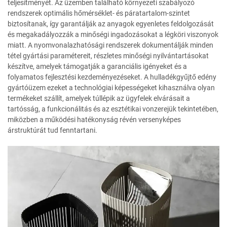
teljesítményét. Az üzemben található környezeti szabályozó
rendszerek optimális hőmérséklet- és páratartalom-szintet
biztosítanak, így garantálják az anyagok egyenletes feldolgozását
és megakadályozzák a minőségi ingadozásokat a légköri viszonyok
miatt. A nyomvonalazhatósági rendszerek dokumentálják minden
tétel gyártási paramétereit, részletes minőségi nyilvántartásokat
készítve, amelyek támogatják a garanciális igényeket és a
folyamatos fejlesztési kezdeményezéseket. A hulladékgyűjtő edény
gyártóüzem ezeket a technológiai képességeket kihasználva olyan
termékeket szállít, amelyek túllépik az ügyfelek elvárásait a
tartósság, a funkcionálitás és az esztétikai vonzerejük tekintetében,
miközben a működési hatékonyság révén versenyképes
árstruktúrát tud fenntartani.