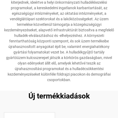
kiterjednek, ideértve a helyi önkormányzati hulladékkezelési
programokat, a kereskedelmi ingatlanok karbantartását, az
egészségügyi intézményeket, az oktatási intézményeket, a
vendéglátóipari szektorokat és a lakóközösségeket. Az üzem
termelése közvetlenül támogatja a közegészségügyi
kezdeményezéseket, alapvető infrastruktúrát biztosítva a megfelelő
hulladék-elválasztáshoz és -elhelyezéshez. A környezeti
fenntarthatóság központi szempont, és sok üzem termékeibe
újrahasznosított anyagokat épít be, valamint energiahatékony
gyártási folyamatokat vezet be. A hulladékgyűjtő tartály
gyártóüzem kulcsszerepet játszik a körkörös gazdaságban, mivel
olyan edényeket állít elő, amelyek lehetővé teszik az
újrahasznosítási programokat és a hulladécsökkentési
kezdeményezéseket különféle földrajzi piacokon és demográfiai
csoportokban.
Új termékkiadások