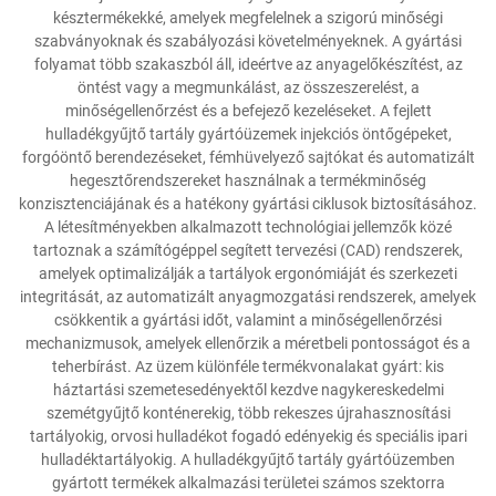
késztermékekké, amelyek megfelelnek a szigorú minőségi
szabványoknak és szabályozási követelményeknek. A gyártási
folyamat több szakaszból áll, ideértve az anyagelőkészítést, az
öntést vagy a megmunkálást, az összeszerelést, a
minőségellenőrzést és a befejező kezeléseket. A fejlett
hulladékgyűjtő tartály gyártóüzemek injekciós öntőgépeket,
forgóöntő berendezéseket, fémhüvelyező sajtókat és automatizált
hegesztőrendszereket használnak a termékminőség
konzisztenciájának és a hatékony gyártási ciklusok biztosításához.
A létesítményekben alkalmazott technológiai jellemzők közé
tartoznak a számítógéppel segített tervezési (CAD) rendszerek,
amelyek optimalizálják a tartályok ergonómiáját és szerkezeti
integritását, az automatizált anyagmozgatási rendszerek, amelyek
csökkentik a gyártási időt, valamint a minőségellenőrzési
mechanizmusok, amelyek ellenőrzik a méretbeli pontosságot és a
teherbírást. Az üzem különféle termékvonalakat gyárt: kis
háztartási szemetesedényektől kezdve nagykereskedelmi
szemétgyűjtő konténerekig, több rekeszes újrahasznosítási
tartályokig, orvosi hulladékot fogadó edényekig és speciális ipari
hulladéktartályokig. A hulladékgyűjtő tartály gyártóüzemben
gyártott termékek alkalmazási területei számos szektorra