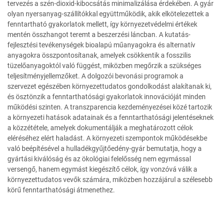
tervezés a szén-dioxid-kibocsátás minimalizálása érdekében. A gyár
olyan nyersanyag-szállítókkal együttműködik, akik elkötelezettek a
fenntartható gyakorlatok mellett, így környezetvédelmi értékek
mentén összhangot teremt a beszerzési láncban. A kutatás-
fejlesztési tevékenységek bioalapú műanyagokra és alternatív
anyagokra összpontosítanak, amelyek csökkentik a fosszilis
tüzelőanyagoktól való függést, miközben megőrzik a szükséges
teljesítményjellemzőket. A dolgozói bevonási programok a
szervezet egészében környezettudatos gondolkodást alakítanak ki,
és ösztönzik a fenntarthatósági gyakorlatok innovációját minden
működési szinten. A transzparencia kezdeményezései közé tartozik
a környezeti hatások adatainak és a fenntarthatósági jelentéseknek
a közzététele, amelyek dokumentálják a meghatározott célok
eléréséhez elért haladást. A környezeti szempontok működésekbe
való beépítésével a hulladékgyűjtőedény-gyár bemutatja, hogy a
gyártási kiválóság és az ökológiai felelősség nem egymással
versengő, hanem egymást kiegészítő célok, így vonzóvá válik a
környezettudatos vevők számára, miközben hozzájárul a szélesebb
körű fenntarthatósági átmenethez.