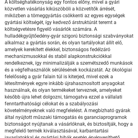
A költséghatékonyság egy fontos előny, mivel a gyári
közvetlen vásárlás kiküszöböli a közvetítők árrését,
miközben a tömeggyártás csökkenti az egyes egységek
gyártási költségét, így kedvező árstruktúrát teremt a
költségvetésre figyelő vásárlók számára. A
hulladékgyűjtőedény-gyár szigorú biztonsági szabványokat
alkalmaz a gyártás során, és olyan tartályokat állít elő,
amelyek kerekített élekkel, biztonságos fedélzáró
mechanizmusokkal és stabil alapkonstrukciókkal
rendelkeznek, így minimalizálják a szemétszedő munkások
és a végfelhasználók sérülésének kockázatát. Az ökológiai
felelősség a gyár falain túl is kiterjed, mivel ezek a
létesítmények egyre inkább újrahasznosított anyagokat
használnak, és olyan termékeket terveznek, amelyeket
később újra lehet dolgozni, támogatva ezzel a vállalati
fenntarthatósági célokat és a szabályozási
követelményeknek való megfelelést. A megbízható gyárak
által nyújtott műszaki támogatás és garanciaprogramok
biztonságot nyújtanak a vásárlóknak, és biztosítják, hogy a
megfelelő termék kiválasztásával, karbantartási
javaslatokkal és gyártási hibák esetén érvényesíthető