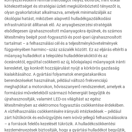
környezetvédelmi fenntarthatóságot helyez előtérbe, mint etikai
kötelezettséget és stratégiai üzleti megkülönböztető tényezőt is,
olyan gyakorlatokat alkalmazva, amelyek minimalizálják az
ökológiai hatást, miközben alapvető hulladékgazdálkodási
infrastruktúrát állítanak elő. Az anyagbeszerzési stratégiák
elsődlegesen újrahasznosított műanyagokra épülnek, és számos
létesítmény beépít post-fogyasztói és post-ipari újrahasznosított
tartalmat – a felhasználási cél és a teljesítménykövetelmények
függvényében harminc–száz százalék között. Ez az eljárás eltéríti a
műanyag hulladékot a települési hulladéklerakóktól és az
óceánoktól, egyúttal csökkenti az új, kőolajalapú műanyagok iránti
keresletet, így konkrét hozzájárulást nyújt a körkörös gazdaság
kialakításához. A gyártási folyamatok energiatakarékos
berendezéseket használnak, például változó frekvenciájú
meghajtókat a motorokon, hővisszanyerő rendszereket, amelyek a
formázási műveletekből származó hőenergiát begyűjtik és
újrahasznosítják, valamint LED-os világítást az egész
létesítményben az elektromos fogyasztás csökkentése érdekében.
A vízfelhasználás csökkentésére irányuló intézkedések – például
zárt hűtőkörök és esővízgyűjtés nem ivóvíz-jellegű felhasználásokra
– a források felelős kezelését tükrözik. A hulladékcsökkentési
kezdeményezések biztosítják, hogy a gyártási hulladékot begyűjtik,