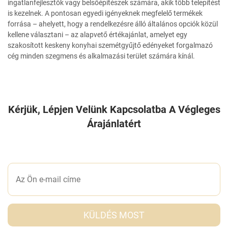
ingatlanfejlesztők vagy belsőépítészek számára, akik több telepítést
is kezelnek. A pontosan egyedi igényeknek megfelelő termékek
forrása – ahelyett, hogy a rendelkezésre álló általános opciók közül
kellene választani – az alapvető értékajánlat, amelyet egy
szakosított keskeny konyhai szemétgyűjtő edényeket forgalmazó
cég minden szegmens és alkalmazási terület számára kínál.
Kérjük, Lépjen Velünk Kapcsolatba A Végleges
Árajánlatért
ÍRJON NEKÜNK EGY ÜZENETET
KÜLDÉS MOST