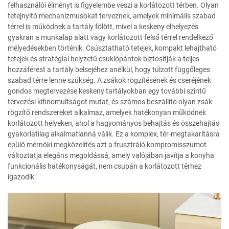
felhasználói élményt is figyelembe veszi a korlátozott térben. Olyan
tetejnyitó mechanizmusokat terveznek, amelyek minimális szabad
térrel is működnek a tartály fölött, mivel a keskeny elhelyezés
gyakran a munkalap alatt vagy korlátozott felső térrel rendelkező
mélyedésekben történik. Csúsztatható tetejek, kompakt lehajtható
tetejek és stratégiai helyzetű csuklópántok biztosítják a teljes
hozzáférést a tartály belsejéhez anélkül, hogy túlzott függőleges
szabad térre lenne szükség. A zsákok rögzítésének és cseréjének
gondos megtervezése keskeny tartályokban egy további szintű
tervezési kifinomultságot mutat, és számos beszállító olyan zsák-
rögzítő rendszereket alkalmaz, amelyek hatékonyan működnek
korlátozott helyeken, ahol a hagyományos behajtás és összehajtás
gyakorlatilag alkalmatlanná válik. Ez a komplex, tér-megtakarításra
épülő mérnöki megközelítés azt a frusztráló kompromisszumot
változtatja elegáns megoldássá, amely valójában javítja a konyha
funkcionális hatékonyságát, nem csupán a korlátozott térhez
igazodik.