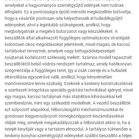
amelyeket a hagyományos szemétgyűjtő edények nem tudnak
elfoglalni. Ez a pontosságra épülő mérnöki megközelítés biztosítja,
hogy a vásárlók pontosan oda helyezhessék el hulladékgyűjtő
edényeiket, ahol a leginkább szükségesek, anélkül, hogy
megbolygatnák a meglévő bútorzatot vagy készülékeket. A
beszállítók által alkalmazott függőleges optimalizációs stratégiák
különösen okos megoldásokat jelentenek, mivel magas, de karcsú
tartályokat terveznek, amelyek nagy befogadóképességet
nyújtanak korlátozott szélesség mellett. Számos modell tapasztalt
beszállítóktól belső vödrös rendszert tartalmaz, amely hatékonyan
szegmentálja a függőleges teret, így a zsák cseréje és a hulladék
eltávolítása egyszerűvé válik, anélkül, hogy kényelmetlen
manőverezésre lenne szükség. Ezeknek a keskeny konstrukcióknak
a szerkezeti integritása speciális gyártási technikákat igényel, mivel
egy magas, karcsú tartálynak más stabilitási kihívásokkal kell
szembenéznie, mint egy szélesebb modellnek. A vezető beszállítók
ezt súlyozott alapokkal, felborulásgátló mechanizmusokkal és
gondosan kiegyensúlyozott tömegközéppont-kiszámításokkal
oldják meg, amelyek megakadályozzák a felborulást akkor is, ha a
tetejét kinyitják vagy a tartalom elmozdul. A tartályon túlmenően a
keskeny konyhai szemétgyűjtő edényeket szállító beszállító a teljes