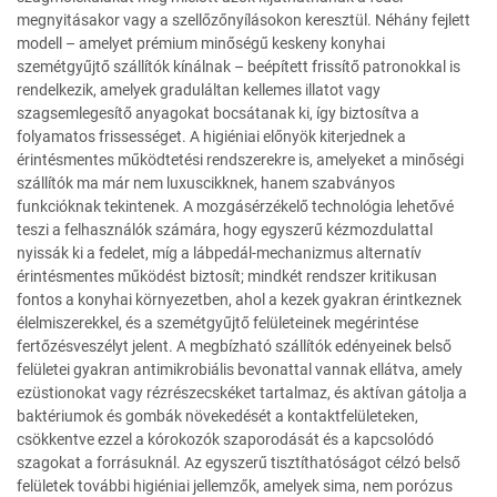
megnyitásakor vagy a szellőzőnyílásokon keresztül. Néhány fejlett
modell – amelyet prémium minőségű keskeny konyhai
szemétgyűjtő szállítók kínálnak – beépített frissítő patronokkal is
rendelkezik, amelyek graduláltan kellemes illatot vagy
szagsemlegesítő anyagokat bocsátanak ki, így biztosítva a
folyamatos frissességet. A higiéniai előnyök kiterjednek a
érintésmentes működtetési rendszerekre is, amelyeket a minőségi
szállítók ma már nem luxuscikknek, hanem szabványos
funkcióknak tekintenek. A mozgásérzékelő technológia lehetővé
teszi a felhasználók számára, hogy egyszerű kézmozdulattal
nyissák ki a fedelet, míg a lábpedál-mechanizmus alternatív
érintésmentes működést biztosít; mindkét rendszer kritikusan
fontos a konyhai környezetben, ahol a kezek gyakran érintkeznek
élelmiszerekkel, és a szemétgyűjtő felületeinek megérintése
fertőzésveszélyt jelent. A megbízható szállítók edényeinek belső
felületei gyakran antimikrobiális bevonattal vannak ellátva, amely
ezüstionokat vagy rézrészecskéket tartalmaz, és aktívan gátolja a
baktériumok és gombák növekedését a kontaktfelületeken,
csökkentve ezzel a kórokozók szaporodását és a kapcsolódó
szagokat a forrásuknál. Az egyszerű tisztíthatóságot célzó belső
felületek további higiéniai jellemzők, amelyek sima, nem porózus