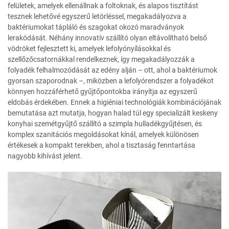
felületek, amelyek ellenállnak a foltoknak, és alapos tisztítást
tesznek lehetővé egyszerű letörléssel, megakadályozva a
baktériumokat tápláló és szagokat okozó maradványok
lerakódását. Néhány innovatív szállító olyan eltávolítható belső
vödröket fejlesztett ki, amelyek lefolyónyílásokkal és
szellőzőcsatornákkal rendelkeznek, így megakadályozzák a
folyadék felhalmozódását az edény alján – ott, ahol a baktériumok
gyorsan szaporodnak –, miközben a lefolyórendszer a folyadékot
könnyen hozzáférhető gyűjtőpontokba irányítja az egyszerű
eldobás érdekében. Ennek a higiéniai technológiák kombinációjának
bemutatása azt mutatja, hogyan halad túl egy specializált keskeny
konyhai szemétgyűjtő szállító a szimpla hulladékgyűjtésen, és
komplex szanitációs megoldásokat kínál, amelyek különösen
értékesek a kompakt terekben, ahol a tisztaság fenntartása
nagyobb kihívást jelent.