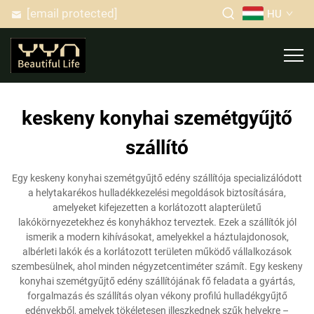
[email protected]
HU
keskeny konyhai szemétgyűjtő
szállító
Egy keskeny konyhai szemétgyűjtő edény szállítója specializálódott
a helytakarékos hulladékkezelési megoldások biztosítására,
amelyeket kifejezetten a korlátozott alapterületű
lakókörnyezetekhez és konyhákhoz terveztek. Ezek a szállítók jól
ismerik a modern kihívásokat, amelyekkel a háztulajdonosok,
albérleti lakók és a korlátozott területen működő vállalkozások
szembesülnek, ahol minden négyzetcentiméter számít. Egy keskeny
konyhai szemétgyűjtő edény szállítójának fő feladata a gyártás,
forgalmazás és szállítás olyan vékony profilú hulladékgyűjtő
edényekből, amelyek tökéletesen illeszkednek szűk helyekre –