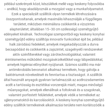
például szekrények közé, készülékek mellé vagy keskeny folyosókba
– anélkül, hogy akadályoznák a mozgást vagy a munkafolyamatot.
Ezek a specializált szállítók olyan termékek létrehozására
összpontosítanak, amelyek maximális kihasználják a függőleges
területet, miközben minimálisra csökkentik a vízszintes
alapterületet; általában 15–30 cm szélességű szemétgyűjtő
edényeket kínálnak. Technológiai szempontból egy keskeny konyhai
szemétgyűjtő edény szállítója innovatív funkciókat épít be, például
halk záródású fedeleket, amelyek megakadályozzák a durva
becsapódást és csökkentik a zajszintet, szagelnyelő rendszereket
aktív szénfilterekkel vagy zárótechnológiákkal, valamint
érintésmentes működést mozgásérzékelőkkel vagy lábpedálokkal,
amelyek higiéniai előnyöket nyújtanak. Számos szállító ma már
antimikrobiális bevonatot alkalmaz termékein, hogy gátolja a
baktériumok növekedését és fenntartsa a tisztaságot. A szállítók
által használt anyagok gyakran tartalmazzák az acélrozsdamentes
acélt a tartósság és esztétikai vonzerejük miatt, magas minőségű
műanyagokat, amelyek ellenállnak a foltoknak és a szagoknak,
valamint porfestett felületeket, amelyek védik a termékeket az
ujjlenyomatoktól és karcolásoktól. A keskeny konyhai szemétgyűjtő
edény szállítók termékeinek alkalmazási területe nem korlátozódik a