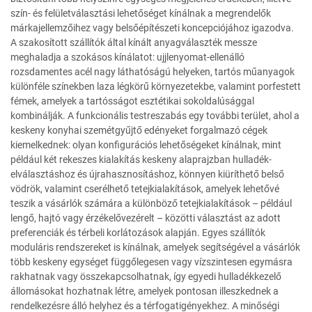
szín- és felületválasztási lehetőséget kínálnak a megrendelők
márkajellemzőihez vagy belsőépítészeti koncepciójához igazodva.
A szakosított szállítók által kínált anyagválaszték messze
meghaladja a szokásos kínálatot: ujjlenyomat-ellenálló
rozsdamentes acél nagy láthatóságú helyeken, tartós műanyagok
különféle színekben laza légkörű környezetekbe, valamint porfestett
fémek, amelyek a tartósságot esztétikai sokoldalúsággal
kombinálják. A funkcionális testreszabás egy további terület, ahol a
keskeny konyhai szemétgyűjtő edényeket forgalmazó cégek
kiemelkednek: olyan konfigurációs lehetőségeket kínálnak, mint
például két rekeszes kialakítás keskeny alaprajzban hulladék-
elválasztáshoz és újrahasznosításhoz, könnyen kiüríthető belső
vödrök, valamint cserélhető tetejkialakítások, amelyek lehetővé
teszik a vásárlók számára a különböző tetejkialakítások – például
lengő, hajtó vagy érzékelővezérelt – közötti választást az adott
preferenciák és térbeli korlátozások alapján. Egyes szállítók
moduláris rendszereket is kínálnak, amelyek segítségével a vásárlók
több keskeny egységet függőlegesen vagy vízszintesen egymásra
rakhatnak vagy összekapcsolhatnak, így egyedi hulladékkezelő
állomásokat hozhatnak létre, amelyek pontosan illeszkednek a
rendelkezésre álló helyhez és a térfogatigényekhez. A minőségi