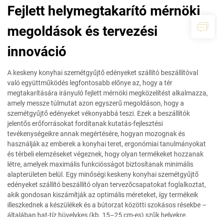
Fejlett helymegtakarító mérnöki
megoldások és tervezési
innováció
A keskeny konyhai szemétgyűjtő edényeket szállító beszállítóval
való együttműködés legfontosabb előnye az, hogy a tér
megtakarítására irányuló fejlett mérnöki megközelítést alkalmazza,
amely messze túlmutat azon egyszerű megoldáson, hogy a
szemétgyűjtő edényeket vékonyabbá teszi. Ezek a beszállítók
jelentős erőforrásokat fordítanak kutatás-fejlesztési
tevékenységeikre annak megértésére, hogyan mozognak és
használják az emberek a konyhai teret, ergonómiai tanulmányokat
és térbeli elemzéseket végeznek, hogy olyan termékeket hozzanak
létre, amelyek maximális funkciósságot biztosítanak minimális
alapterületen belül. Egy minőségi keskeny konyhai szemétgyűjtő
edényeket szállító beszállító olyan tervezőcsapatokat foglalkoztat,
akik gondosan kiszámítják az optimális méreteket, így termékeik
illeszkednek a készülékek és a bútorzat közötti szokásos résekbe –
általában hat-tíz hüvelykes (kb. 15–25 cm-es) szűk helyekre,