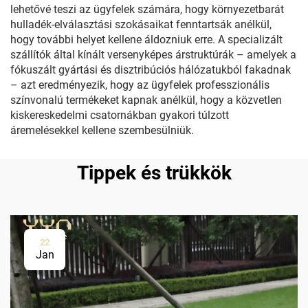
lehetővé teszi az ügyfelek számára, hogy környezetbarát
hulladék-elválasztási szokásaikat fenntartsák anélkül,
hogy további helyet kellene áldozniuk erre. A specializált
szállítók által kínált versenyképes árstruktúrák – amelyek a
fókuszált gyártási és disztribúciós hálózatukból fakadnak
– azt eredményezik, hogy az ügyfelek professzionális
színvonalú termékeket kapnak anélkül, hogy a közvetlen
kiskereskedelmi csatornákban gyakori túlzott
áremelésekkel kellene szembesülniük.
Tippek és trükkök
22
Jan