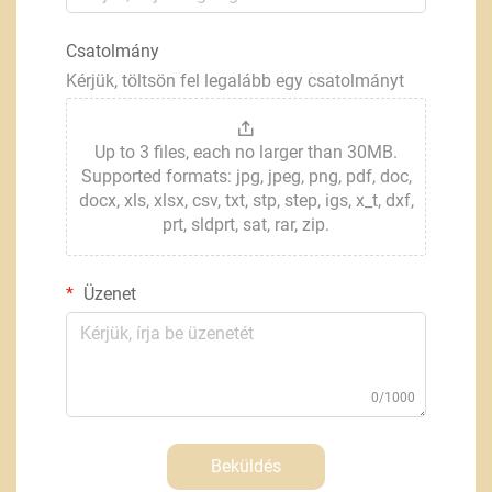
Csatolmány
Kérjük, töltsön fel legalább egy csatolmányt
Up to 3 files, each no larger than 30MB.
Supported formats: jpg, jpeg, png, pdf, doc,
docx, xls, xlsx, csv, txt, stp, step, igs, x_t, dxf,
prt, sldprt, sat, rar, zip.
Üzenet
0/1000
Beküldés