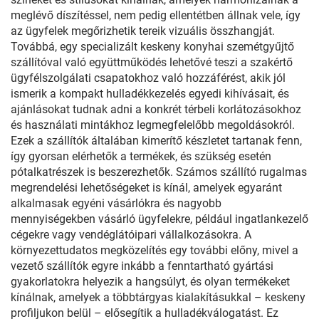
meglévő díszítéssel, nem pedig ellentétben állnak vele, így
az ügyfelek megőrizhetik tereik vizuális összhangját.
Továbbá, egy specializált keskeny konyhai szemétgyűjtő
szállítóval való együttműködés lehetővé teszi a szakértő
ügyfélszolgálati csapatokhoz való hozzáférést, akik jól
ismerik a kompakt hulladékkezelés egyedi kihívásait, és
ajánlásokat tudnak adni a konkrét térbeli korlátozásokhoz
és használati mintákhoz legmegfelelőbb megoldásokról.
Ezek a szállítók általában kimerítő készletet tartanak fenn,
így gyorsan elérhetők a termékek, és szükség esetén
pótalkatrészek is beszerezhetők. Számos szállító rugalmas
megrendelési lehetőségeket is kínál, amelyek egyaránt
alkalmasak egyéni vásárlókra és nagyobb
mennyiségekben vásárló ügyfelekre, például ingatlankezelő
cégekre vagy vendéglátóipari vállalkozásokra. A
környezettudatos megközelítés egy további előny, mivel a
vezető szállítók egyre inkább a fenntartható gyártási
gyakorlatokra helyezik a hangsúlyt, és olyan termékeket
kínálnak, amelyek a többtárgyas kialakításukkal – keskeny
profiljukon belül – elősegítik a hulladékválogatást. Ez