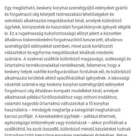
Egy megbízható, keskeny konyhai szemétgyűjtő edényeket gyártó
és forgalmazó cég kiterjedt testreszabási lehetőségeket és
sokoldalú alkalmazási megoldásokat kínál, amelyek különböző
ügyfelek, környezetek és használati forgatókönyvek igényeit elégítik
ki. Ez a rugalmasság kulcsfontosságú előnyt jelent a közvetlen
általános kiskereskedelmi forgalmazóktól beszerzett, általános
szemétgyűjtő edényekkel szemben, mivel azok korlátozott
választékot és egyforma megoldásokat kínálnak mindenki
számára. A szakmai szállítók különböző magasságú, szélességű és
űrtartalmú termékvonalakkal rendelkeznek, felismerve, hogy a
keskeny helyek sokféle konfigurációban fordulnak elő, és különböző
alkalmazási területek eltérő specifikációkat igényelnek. A lakossági
vásárlók számára egy keskeny konyhai szemétgyűjtő edényeket
forgalmazó cég általában kompakt modelleket kínál, amelyek
alkalmasak például fürdőszobákhoz vagy otthoni irodákhoz,
valamint nagyobb űrtartalmú változatokat a fő konyhai
használatra – mindegyik megtartja a kategóriát meghatározó
karcsú profilját. A kereskedelmi ügyfelek – például éttermek,
egészségügyi intézmények vagy irodaházak – akkor profitálnak a
szállítóktól, ha azok összeillő, különböző méretű készleteket tudnak
biztosítani több helyszínre egységes megjelenés érdekében, illetve