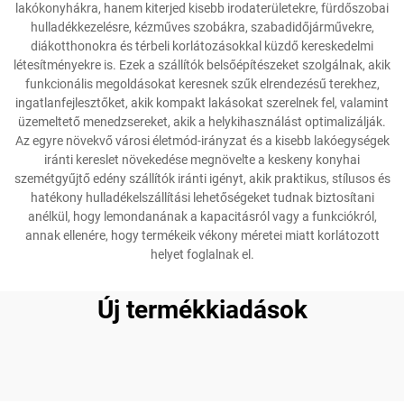
lakókonyhákra, hanem kiterjed kisebb irodaterületekre, fürdőszobai
hulladékkezelésre, kézműves szobákra, szabadidőjárművekre,
diákotthonokra és térbeli korlátozásokkal küzdő kereskedelmi
létesítményekre is. Ezek a szállítók belsőépítészeket szolgálnak, akik
funkcionális megoldásokat keresnek szűk elrendezésű terekhez,
ingatlanfejlesztőket, akik kompakt lakásokat szerelnek fel, valamint
üzemeltető menedzsereket, akik a helykihasználást optimalizálják.
Az egyre növekvő városi életmód-irányzat és a kisebb lakóegységek
iránti kereslet növekedése megnövelte a keskeny konyhai
szemétgyűjtő edény szállítók iránti igényt, akik praktikus, stílusos és
hatékony hulladékelszállítási lehetőségeket tudnak biztosítani
anélkül, hogy lemondanának a kapacitásról vagy a funkciókról,
annak ellenére, hogy termékeik vékony méretei miatt korlátozott
helyet foglalnak el.
Új termékkiadások