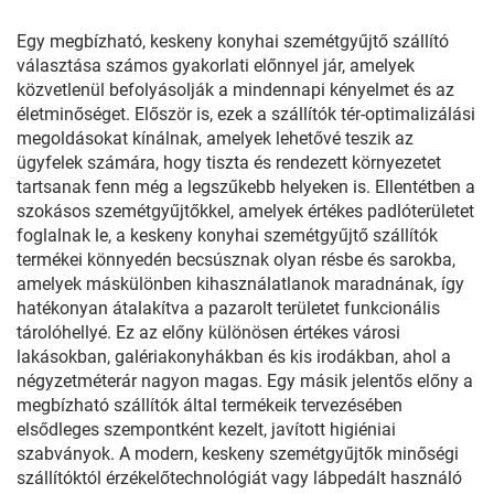
Egy megbízható, keskeny konyhai szemétgyűjtő szállító
választása számos gyakorlati előnnyel jár, amelyek
közvetlenül befolyásolják a mindennapi kényelmet és az
életminőséget. Először is, ezek a szállítók tér-optimalizálási
megoldásokat kínálnak, amelyek lehetővé teszik az
ügyfelek számára, hogy tiszta és rendezett környezetet
tartsanak fenn még a legszűkebb helyeken is. Ellentétben a
szokásos szemétgyűjtőkkel, amelyek értékes padlóterületet
foglalnak le, a keskeny konyhai szemétgyűjtő szállítók
termékei könnyedén becsúsznak olyan résbe és sarokba,
amelyek máskülönben kihasználatlanok maradnának, így
hatékonyan átalakítva a pazarolt területet funkcionális
tárolóhellyé. Ez az előny különösen értékes városi
lakásokban, galériakonyhákban és kis irodákban, ahol a
négyzetméterár nagyon magas. Egy másik jelentős előny a
megbízható szállítók által termékeik tervezésében
elsődleges szempontként kezelt, javított higiéniai
szabványok. A modern, keskeny szemétgyűjtők minőségi
szállítóktól érzékelőtechnológiát vagy lábpedált használó