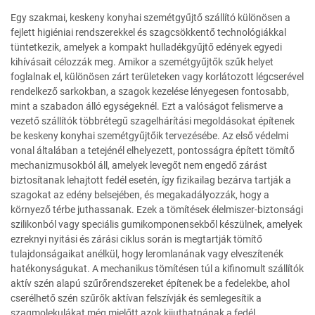
Egy szakmai, keskeny konyhai szemétgyűjtő szállító különösen a
fejlett higiéniai rendszerekkel és szagcsökkentő technológiákkal
tüntetkezik, amelyek a kompakt hulladékgyűjtő edények egyedi
kihívásait célozzák meg. Amikor a szemétgyűjtők szűk helyet
foglalnak el, különösen zárt területeken vagy korlátozott légcserével
rendelkező sarkokban, a szagok kezelése lényegesen fontosabb,
mint a szabadon álló egységeknél. Ezt a valóságot felismerve a
vezető szállítók többrétegű szagelhárítási megoldásokat építenek
be keskeny konyhai szemétgyűjtőik tervezésébe. Az első védelmi
vonal általában a tetejénél elhelyezett, pontosságra épített tömítő
mechanizmusokból áll, amelyek levegőt nem engedő zárást
biztosítanak lehajtott fedél esetén, így fizikailag bezárva tartják a
szagokat az edény belsejében, és megakadályozzák, hogy a
környező térbe juthassanak. Ezek a tömítések élelmiszer-biztonsági
szilikonból vagy speciális gumikomponensekből készülnek, amelyek
ezreknyi nyitási és zárási ciklus során is megtartják tömítő
tulajdonságaikat anélkül, hogy leromlanának vagy elveszítenék
hatékonyságukat. A mechanikus tömítésen túl a kifinomult szállítók
aktív szén alapú szűrőrendszereket építenek be a fedelekbe, ahol
cserélhető szén szűrők aktívan felszívják és semlegesítik a
szagmolekulákat még mielőtt azok kijuthatnának a fedél