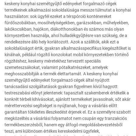
keskeny konyhai szemétgyűjtő edényeket forgalmazó cégek
termékeinek alkalmazási sokoldalúsága messze túlmutat a konyhai
használaton: sok ügyfél ezeket a térspóroló konténereket
fürdőszobákban, mosóhelyiségekben, garázsokban, műhelyekben,
lakókocsikban, hajókon, diákotthonokban és számos más olyan
környezetben használja, ahol hulladékgyűjtésre van szükség, de a
rendelkezésre álló hely korlátozott. Azok a szállítók, akik ezt a
sokoldalúságot értik, gyakran alkalmazásspecifikus kiegészítőket is
kínálnak, például rögzítő konzolokat mobil környezetekben történő
rögzítéshez, keskeny méretekhez tervezett speciális
szemeteszsákokat, valamint pótalkatrészeket, amelyek
meghosszabbítják a termék élettartamát. A keskeny konyhai
szemétgyűjtő edényeket forgalmazó cégek által nyújtott
tanácsadási szolgáltatások gyakran figyelmen kívül hagyott
testreszabási előnyt jelentenek: tapasztalt szakemberek értékelik a
konkrét térbeli kihívásokat, ajánlott termékeket javasolnak, sőt akár
mérettervezési segítséget is nyújtanak, hogy a vásárlás előtt
garantáltan tökéletes illeszkedést érjenek el. Ez a személyre szabott
megközelítés a vásárlási folyamatot nem csupán egy tranzakciós
termékbeszerzésből, hanem egy átfogó megoldásbevezetésből
teszi, ami különösen értékes kereskedelmi ügyfelek,