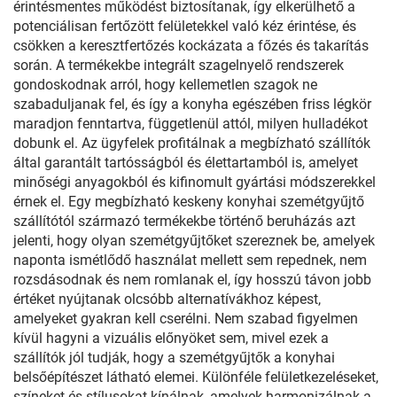
érintésmentes működést biztosítanak, így elkerülhető a
potenciálisan fertőzött felületekkel való kéz érintése, és
csökken a keresztfertőzés kockázata a főzés és takarítás
során. A termékekbe integrált szagelnyelő rendszerek
gondoskodnak arról, hogy kellemetlen szagok ne
szabaduljanak fel, és így a konyha egészében friss légkör
maradjon fenntartva, függetlenül attól, milyen hulladékot
dobunk el. Az ügyfelek profitálnak a megbízható szállítók
által garantált tartósságból és élettartamból is, amelyet
minőségi anyagokból és kifinomult gyártási módszerekkel
érnek el. Egy megbízható keskeny konyhai szemétgyűjtő
szállítótól származó termékekbe történő beruházás azt
jelenti, hogy olyan szemétgyűjtőket szereznek be, amelyek
naponta ismétlődő használat mellett sem repednek, nem
rozsdásodnak és nem romlanak el, így hosszú távon jobb
értéket nyújtanak olcsóbb alternatívákhoz képest,
amelyeket gyakran kell cserélni. Nem szabad figyelmen
kívül hagyni a vizuális előnyöket sem, mivel ezek a
szállítók jól tudják, hogy a szemétgyűjtők a konyhai
belsőépítészet látható elemei. Különféle felületkezeléseket,
színeket és stílusokat kínálnak, amelyek harmonizálnak a