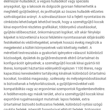
élelmiszer-hulladékot, a vegyes hulladékot vagy speciális
anyagokat, így a lakosok és dolgozók gyorsan felismerhetik a
megfelelő gyűjtőedényt, és javíthatják az összes hulladék-előzetes
szétválogatási arányt. A színválasztáson túl a fejlett nyomtatási és
címkézési lehetőségek lehetővé teszik, hogy a szemétgyűjtő kocsik
kínai exportőrei részletes grafikákat, többnyelvű utasításokat,
gyűjtési időbeosztást, önkormányzati logókat, sőt akár fényképi
képeket is közvetlenül a kocsi felületére nyomtassanak időjárásálló
festékekkel és védőrétegekkel, amelyek hosszú évekig megőrzik a
megjelenést a kültéri környezetnek való kitettség mellett. A
méretbeli testreszabás a gyakorlati igényekre válaszol: különböző
közösségek, épületek és gyűjtőrendszerek eltérő űrtartalmat és
konfigurációt igényelnek; a szemétgyűjtő kocsik kínai gyártói 60
literes, kompakt háztartási edényektől egészen 1100 literes, nagy
kapacitású kereskedelmi tartályokig kínálnak különböző űrtartalmú
kocsikat, továbbá magasság-, szélesség- és mélységmódosításokat
is biztosítanak a helykorlátozások, a gyűjtőjárművekkel való
kompatibilitás vagy az ergonómiai szempontok figyelembevételére.
A fedéltervezés egy másik terület, ahol a szemétgyűjtő kocsik kínai
exportőrei rugalmasságot mutatnak: lapos fedelek, extra
űrtartalmat biztosító boltozatos fedelek, különböző nyitási szögű
csuklós fedelek, integrált fogantyúval ellátott fedelek, biztonsági