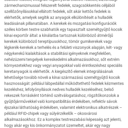
zármechanizmussal felszerelt fedelek, szagcsökkentés céljából
szellőzőnyílásokkal ellátott fedelek, sőt akár kettős fedelek is
elérhetők, amelyek segítik az anyagok elkülönítését a hulladék
leadásának pillanatában. A kerekek és mozgatási konfigurációk
széles körben testre szabhatók egy tapasztalt szemétgyűjtő kocsik
kínai exportőr által: a kínálatba tartoznak különböző átmérőjű
kerekek különböző tereptípusokhoz, tömör gumikerekek vagy
légkerék-kerekek a terhelés és a felületi viszonyok alapján, két- vagy
négykerekű kialakítások a stabilitási igényeknek megfelelően,
nehézüzemi tengelyek kereskedelmi alkalmazásokhoz, sőt extrém
környezetekhez vagy vegyi anyagokkal való érintkezéshez speciális
keretanyagok is elérhetők. A kiegészítő elemek integrálásának
lehetősége tovább növeli a kínai származású szemétgyűjtő kocsik
hasznosságát: például lábpedállal működtethető fedelek kézmentes
kezeléshez, lefolyónyílások nedves hulladék kezeléséhez, belső
rekeszek forrásként történő szétválogatáshoz, rögzítőkonzolok a
gyűjtőjárművekkel való kompatibilitás érdekében, reflektív sávok
éjszakai láthatóság érdekében, valamint elektronikus alkatrészek –
például RFID-chipek vagy súlyérzékelők – okosvárosi
alkalmazásokhoz. Ez a komplex testreszabási képesség azt jelenti,
hogy akár egy kis önkormányzatot üzemeltet, akár egy nagy