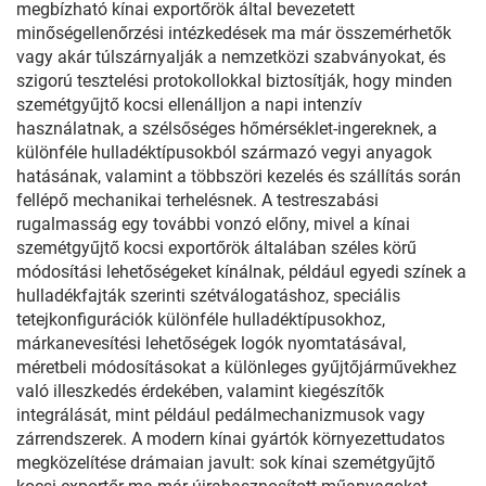
megbízható kínai exportőrök által bevezetett
minőségellenőrzési intézkedések ma már összemérhetők
vagy akár túlszárnyalják a nemzetközi szabványokat, és
szigorú tesztelési protokollokkal biztosítják, hogy minden
szemétgyűjtő kocsi ellenálljon a napi intenzív
használatnak, a szélsőséges hőmérséklet-ingereknek, a
különféle hulladéktípusokból származó vegyi anyagok
hatásának, valamint a többszöri kezelés és szállítás során
fellépő mechanikai terhelésnek. A testreszabási
rugalmasság egy további vonzó előny, mivel a kínai
szemétgyűjtő kocsi exportőrök általában széles körű
módosítási lehetőségeket kínálnak, például egyedi színek a
hulladékfajták szerinti szétválogatáshoz, speciális
tetejkonfigurációk különféle hulladéktípusokhoz,
márkanevesítési lehetőségek logók nyomtatásával,
méretbeli módosításokat a különleges gyűjtőjárművekhez
való illeszkedés érdekében, valamint kiegészítők
integrálását, mint például pedálmechanizmusok vagy
zárrendszerek. A modern kínai gyártók környezettudatos
megközelítése drámaian javult: sok kínai szemétgyűjtő