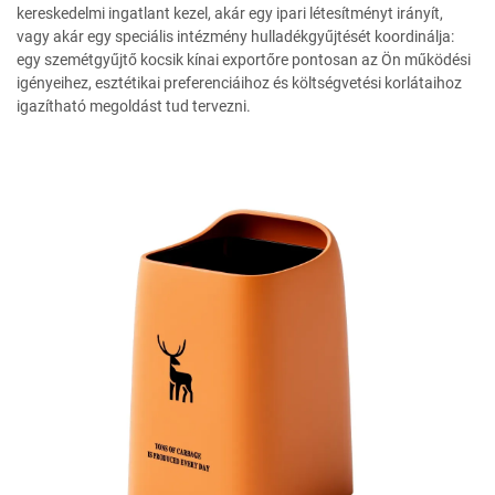
kereskedelmi ingatlant kezel, akár egy ipari létesítményt irányít,
vagy akár egy speciális intézmény hulladékgyűjtését koordinálja:
egy szemétgyűjtő kocsik kínai exportőre pontosan az Ön működési
igényeihez, esztétikai preferenciáihoz és költségvetési korlátaihoz
igazítható megoldást tud tervezni.