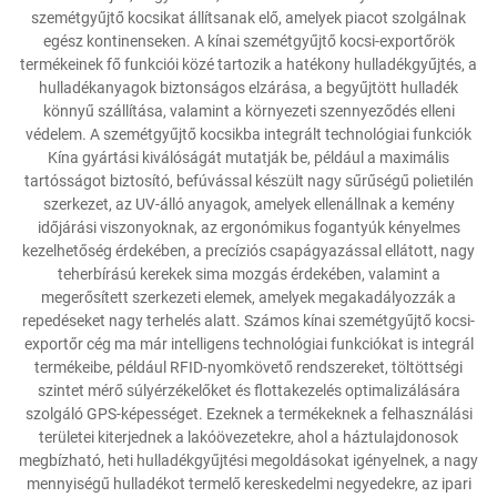
szemétgyűjtő kocsikat állítsanak elő, amelyek piacot szolgálnak
egész kontinenseken. A kínai szemétgyűjtő kocsi-exportőrök
termékeinek fő funkciói közé tartozik a hatékony hulladékgyűjtés, a
hulladékanyagok biztonságos elzárása, a begyűjtött hulladék
könnyű szállítása, valamint a környezeti szennyeződés elleni
védelem. A szemétgyűjtő kocsikba integrált technológiai funkciók
Kína gyártási kiválóságát mutatják be, például a maximális
tartósságot biztosító, befúvással készült nagy sűrűségű polietilén
szerkezet, az UV-álló anyagok, amelyek ellenállnak a kemény
időjárási viszonyoknak, az ergonómikus fogantyúk kényelmes
kezelhetőség érdekében, a precíziós csapágyazással ellátott, nagy
teherbírású kerekek sima mozgás érdekében, valamint a
megerősített szerkezeti elemek, amelyek megakadályozzák a
repedéseket nagy terhelés alatt. Számos kínai szemétgyűjtő kocsi-
exportőr cég ma már intelligens technológiai funkciókat is integrál
termékeibe, például RFID-nyomkövető rendszereket, töltöttségi
szintet mérő súlyérzékelőket és flottakezelés optimalizálására
szolgáló GPS-képességet. Ezeknek a termékeknek a felhasználási
területei kiterjednek a lakóövezetekre, ahol a háztulajdonosok
megbízható, heti hulladékgyűjtési megoldásokat igényelnek, a nagy
mennyiségű hulladékot termelő kereskedelmi negyedekre, az ipari