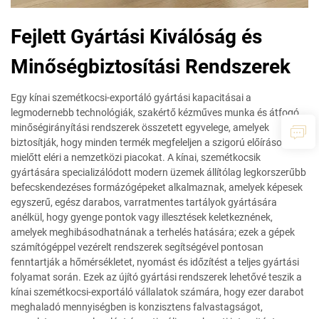
Fejlett Gyártási Kiválóság és
Minőségbiztosítási Rendszerek
Egy kínai szemétkocsi-exportáló gyártási kapacitásai a
legmodernebb technológiák, szakértő kézműves munka és átfogó
minőségirányítási rendszerek összetett egyvelege, amelyek
biztosítják, hogy minden termék megfeleljen a szigorú előírásoknak,
mielőtt eléri a nemzetközi piacokat. A kínai, szemétkocsik
gyártására specializálódott modern üzemek állítólag legkorszerűbb
befecskendezéses formázógépeket alkalmaznak, amelyek képesek
egyszerű, egész darabos, varratmentes tartályok gyártására
anélkül, hogy gyenge pontok vagy illesztések keletkeznének,
amelyek meghibásodhatnának a terhelés hatására; ezek a gépek
számítógéppel vezérelt rendszerek segítségével pontosan
fenntartják a hőmérsékletet, nyomást és időzítést a teljes gyártási
folyamat során. Ezek az újító gyártási rendszerek lehetővé teszik a
kínai szemétkocsi-exportáló vállalatok számára, hogy ezer darabot
meghaladó mennyiségben is konzisztens falvastagságot,