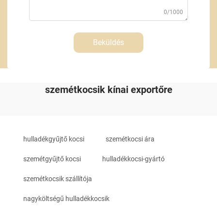
0/1000
Beküldés
szemétkocsik kínai exportőre
hulladékgyűjtő kocsi
szemétkocsi ára
szemétgyűjtő kocsi
hulladékkocsi-gyártó
szemétkocsik szállítója
nagyköltségű hulladékkocsik