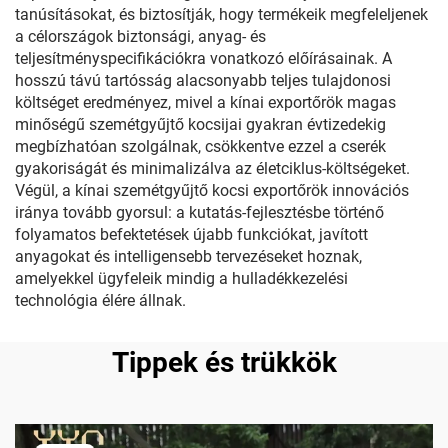
tanúsításokat, és biztosítják, hogy termékeik megfeleljenek
a célországok biztonsági, anyag- és
teljesítményspecifikációkra vonatkozó előírásainak. A
hosszú távú tartósság alacsonyabb teljes tulajdonosi
költséget eredményez, mivel a kínai exportőrök magas
minőségű szemétgyűjtő kocsijai gyakran évtizedekig
megbízhatóan szolgálnak, csökkentve ezzel a cserék
gyakoriságát és minimalizálva az életciklus-költségeket.
Végül, a kínai szemétgyűjtő kocsi exportőrök innovációs
iránya tovább gyorsul: a kutatás-fejlesztésbe történő
folyamatos befektetések újabb funkciókat, javított
anyagokat és intelligensebb tervezéseket hoznak,
amelyekkel ügyfeleik mindig a hulladékkezelési
technológia élére állnak.
Tippek és trükkök