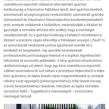
szemétkocsi-exportáló vállalatok által elérhető gyártási
hatékonyság a folyamatos fejlődésre épülő, lean gyártási elvekből,
automatizált anyagmozgatási rendszerekből, optimalizált gyártási
ütemezésből és folyamatos folyamatjavítási kezdeményezésekből
ered, amelyek csökkentik a hulladékot, minimalizálják a hibákat és
gyorsítják a termelési átfutási időt anélkül, hogy a minőséget
veszélyeztetnék. Ez a gyártási kiválóság a befejező műveletekre is
kiterjed: a precíziós vágás eltávolítja a fölösleges anyagot („flash”-t),
az automatizált rendszerek pontos igazítással szerelik fel a
kerekeket és tengelyeket, míg speciális berendezések
professzionális pontossággal helyezik el a logókat, figyelmeztető
feliratokat és azonosító jelöléseket. A kínai gyártási infrastruktúra
skálázhatósága azt jelenti, hogy egy kínai szemétkocsi-exportáló
vállalat zavartalanul át tud váltani a prototípus-fejlesztésről a teljes
körű gyártásra, és képes kezelni olyan megrendeléseket is, amelyek
néhány tucat egységtől (pilotprogramokhoz) több tízezer kocsiig
(városi bevezetésekhez) terjednek, miközben az egész termelési
sorozaton belül – függetlenül a mennyiségtől – konzisztens
minőséget biztosít.