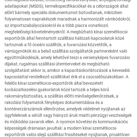
adatlapokat (MSDS), termékspecifikációkat és a célországok által
előírt bármely speciális dokumentumot biztosítanak, miközben
folyamatosan naprakészek maradnak a harmonizált vámkódokról,
az importszabályozásokról és a több piacra vonatkozó
megfelelőségi követelményekről. A megbízható kínai szemétkocsi-
exportőrök által fenntartott szállítási hálózati kapcsolatok közé
tartoznak a fő óceáni szállítók, a fuvarozási közvetítők, a
vámügynökök és a belső szállítási szolgáltatók partnereként való
együttműködésük, amely lehetővé teszi a versenyképes fuvarozási
díjakat, rugalmas szállítási ütemterveket és megbízható
szolgáltatást akkor is, amikor a kapacitáskorlátozások a kevesebb
kapcsolattal rendelkező szállítókat érik el a csúcsidőszakokban. A
felelős kínai szemétkocsi-exportőrök által bevezetett
kockázatkezelési gyakorlatok közé tartozik a teljes körű
rakománybiztosítás, a szállítás előtti minőségellenőrzések, a
rakodási folyamatok fényképes dokumentálása és a
konténerzárszámok ellenőrzése, amelyek védelmet nyújtanak az
ügyfeleknek a sérült vagy hiányzó áruk miatti pénzügyi veszteségek
és működési zavarok ellen. A nyomon követési és kommunikációs
képességek drámaian javultak: a modern kínai szemétkocsi-
exportőrök valós idejű szállítási frissítéseket nyújtanak, proaktívan