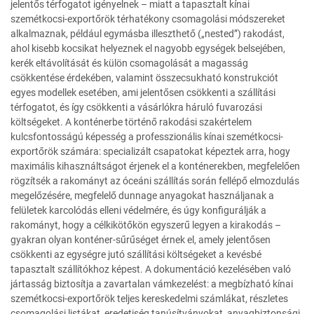
jelentős térfogatot igényelnek – miatt a tapasztalt kínai
szemétkocsi-exportőrök térhatékony csomagolási módszereket
alkalmaznak, például egymásba illeszthető („nested”) rakodást,
ahol kisebb kocsikat helyeznek el nagyobb egységek belsejében,
kerék eltávolítását és külön csomagolását a magasság
csökkentése érdekében, valamint összecsukható konstrukciót
egyes modellek esetében, ami jelentősen csökkenti a szállítási
térfogatot, és így csökkenti a vásárlókra háruló fuvarozási
költségeket. A konténerbe történő rakodási szakértelem
kulcsfontosságú képesség a professzionális kínai szemétkocsi-
exportőrök számára: specializált csapatokat képeztek arra, hogy
maximális kihasználtságot érjenek el a konténerekben, megfelelően
rögzítsék a rakományt az óceáni szállítás során fellépő elmozdulás
megelőzésére, megfelelő dunnage anyagokat használjanak a
felületek karcolódás elleni védelmére, és úgy konfigurálják a
rakományt, hogy a célkikötőkön egyszerű legyen a kirakodás –
gyakran olyan konténer-sűrűséget érnek el, amely jelentősen
csökkenti az egységre jutó szállítási költségeket a kevésbé
tapasztalt szállítókhoz képest. A dokumentáció kezelésében való
jártasság biztosítja a zavartalan vámkezelést: a megbízható kínai
szemétkocsi-exportőrök teljes kereskedelmi számlákat, részletes
csomagolási listákat, eredetiség tanúsítványokat, anyagbiztonsági