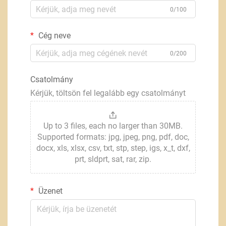
0/100
Cég neve
0/200
Csatolmány
Kérjük, töltsön fel legalább egy csatolmányt
Up to 3 files, each no larger than 30MB.
Supported formats: jpg, jpeg, png, pdf, doc,
docx, xls, xlsx, csv, txt, stp, step, igs, x_t, dxf,
prt, sldprt, sat, rar, zip.
Üzenet