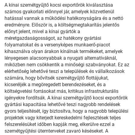
A kínai szemétgyűjtő kocsi exportőrök kiválasztása
számos gyakorlati előnnyel jár, amelyek közvetlenül
hatással vannak a működési hatékonyságára és a nettó
eredményre. Először is, a költségmegtakarítás jelentős
előnyt jelent, mivel a kínai gyártók a
méretgazdaságosságot, az hatékony gyártási
folyamatokat és a versenyképes munkaerő-piacot
kihasználva olyan árakon kínálnak termékeket, amelyek
lényegesen alacsonyabbak a nyugati alternatíváknál,
miközben nem csökkentik a minőségi szabványokat. Ez az
elérhetőség lehetővé teszi a települések és vállalkozások
számára, hogy bővítsék szemétgyűjtő flottájukat,
kicseréljék a megöregedett berendezéseket, és a
költségvetési forrásokat más, kritikus infrastrukturális
igényekre fordítsák. A kínai szemétgyűjtő kocsi exportőrök
gyártási kapacitása lehetővé teszi nagyobb rendelések
gyors teljesítését, így biztosítva, hogy a nagyobb települési
projektek vagy kiterjedt kereskedelmi fejlesztések teljes
felszerelésüket időben kapják meg, elkerülve ezzel a
szemétgyűjtési ütemterveket zavaró késéseket. A