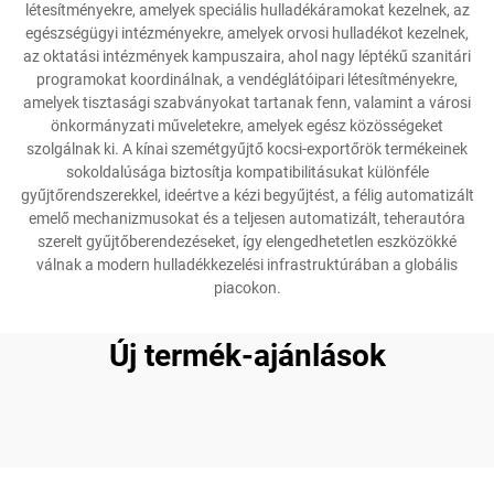
létesítményekre, amelyek speciális hulladékáramokat kezelnek, az
egészségügyi intézményekre, amelyek orvosi hulladékot kezelnek,
az oktatási intézmények kampuszaira, ahol nagy léptékű szanitári
programokat koordinálnak, a vendéglátóipari létesítményekre,
amelyek tisztasági szabványokat tartanak fenn, valamint a városi
önkormányzati műveletekre, amelyek egész közösségeket
szolgálnak ki. A kínai szemétgyűjtő kocsi-exportőrök termékeinek
sokoldalúsága biztosítja kompatibilitásukat különféle
gyűjtőrendszerekkel, ideértve a kézi begyűjtést, a félig automatizált
emelő mechanizmusokat és a teljesen automatizált, teherautóra
szerelt gyűjtőberendezéseket, így elengedhetetlen eszközökké
válnak a modern hulladékkezelési infrastruktúrában a globális
piacokon.
Új termék-ajánlások