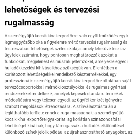
lehetőségek és tervezési
rugalmasság
A szemétgyűjtő kocsik kínai exportőrrel való együttműködés egyik
legmeggyőzőbb oka a figyelemre méltó tervezési rugalmasság és
testreszabási lehetőségek széles skálája, amely lehetővé teszi az
ügyfelek számára, hogy pontosan meghatározzák azokat a
funkciókat, megjelenést és műszaki jellemzőket, amelyekre egyedi
hulladékkezelési kihívásaikhoz szükségük van. Ellentétben a
korlátozott lehetőségekkel rendelkező késztermékekkel, egy
professzionális szemétgyűjtő kocsik kínai exportőre általában saját
tervezőcsoportokkal, mérnöki osztályokkal és rugalmas gyártási
rendszerekkel rendelkezik, amelyek képesek standard termékek
módosítására vagy teljesen egyedi, az ügyfél konkrét igényeire
szabott megoldások létrehozására. A színválasztás talán a
legláthatóbb területe ennek a rugalmasságnak: a szemétgyűjtő
kocsik kínai exportőrei gyakorlatilag korlátlan színazonosítási
lehetőséget kínálnak, hogy támogassák a hulladék elkülönítését –
különböző színek jelölik például az újrahasznosítható anyagokat, az