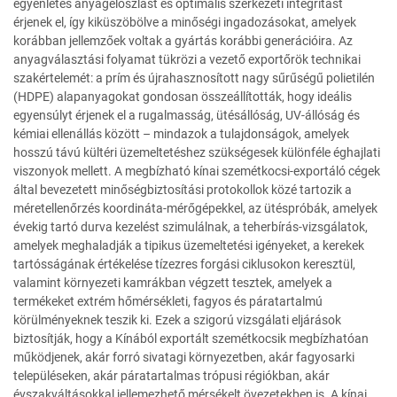
egyenletes anyageloszlást és optimális szerkezeti integritást
érjenek el, így kiküszöbölve a minőségi ingadozásokat, amelyek
korábban jellemzőek voltak a gyártás korábbi generációira. Az
anyagválasztási folyamat tükrözi a vezető exportőrök technikai
szakértelemét: a prím és újrahasznosított nagy sűrűségű polietilén
(HDPE) alapanyagokat gondosan összeállították, hogy ideális
egyensúlyt érjenek el a rugalmasság, ütésállóság, UV-állóság és
kémiai ellenállás között – mindazok a tulajdonságok, amelyek
hosszú távú kültéri üzemeltetéshez szükségesek különféle éghajlati
viszonyok mellett. A megbízható kínai szemétkocsi-exportáló cégek
által bevezetett minőségbiztosítási protokollok közé tartozik a
méretellenőrzés koordináta-mérőgépekkel, az ütéspróbák, amelyek
évekig tartó durva kezelést szimulálnak, a teherbírás-vizsgálatok,
amelyek meghaladják a tipikus üzemeltetési igényeket, a kerekek
tartósságának értékelése tízezres forgási ciklusokon keresztül,
valamint környezeti kamrákban végzett tesztek, amelyek a
termékeket extrém hőmérsékleti, fagyos és páratartalmú
körülményeknek teszik ki. Ezek a szigorú vizsgálati eljárások
biztosítják, hogy a Kínából exportált szemétkocsik megbízhatóan
működjenek, akár forró sivatagi környezetben, akár fagyosarki
településeken, akár páratartalmas trópusi régiókban, akár
évszakváltásokkal jellemezhető mérsékelt övezetekben is. A kínai