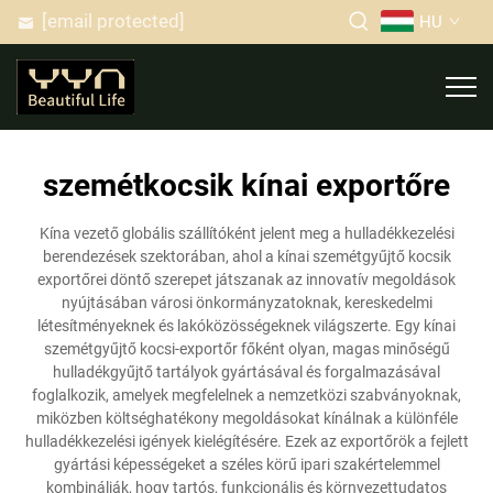
[email protected]
HU
szemétkocsik kínai exportőre
Kína vezető globális szállítóként jelent meg a hulladékkezelési
berendezések szektorában, ahol a kínai szemétgyűjtő kocsik
exportőrei döntő szerepet játszanak az innovatív megoldások
nyújtásában városi önkormányzatoknak, kereskedelmi
létesítményeknek és lakóközösségeknek világszerte. Egy kínai
szemétgyűjtő kocsi-exportőr főként olyan, magas minőségű
hulladékgyűjtő tartályok gyártásával és forgalmazásával
foglalkozik, amelyek megfelelnek a nemzetközi szabványoknak,
miközben költséghatékony megoldásokat kínálnak a különféle
hulladékkezelési igények kielégítésére. Ezek az exportőrök a fejlett
gyártási képességeket a széles körű ipari szakértelemmel
kombinálják, hogy tartós, funkcionális és környezettudatos