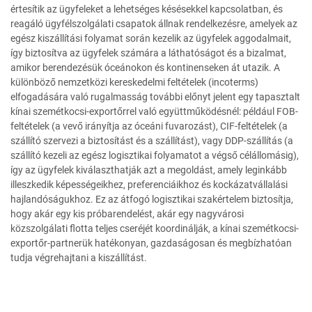
értesítik az ügyfeleket a lehetséges késésekkel kapcsolatban, és
reagáló ügyfélszolgálati csapatok állnak rendelkezésre, amelyek az
egész kiszállítási folyamat során kezelik az ügyfelek aggodalmait,
így biztosítva az ügyfelek számára a láthatóságot és a bizalmat,
amikor berendezésük óceánokon és kontinenseken át utazik. A
különböző nemzetközi kereskedelmi feltételek (incoterms)
elfogadására való rugalmasság további előnyt jelent egy tapasztalt
kínai szemétkocsi-exportőrrel való együttműködésnél: például FOB-
feltételek (a vevő irányítja az óceáni fuvarozást), CIF-feltételek (a
szállító szervezi a biztosítást és a szállítást), vagy DDP-szállítás (a
szállító kezeli az egész logisztikai folyamatot a végső célállomásig),
így az ügyfelek kiválaszthatják azt a megoldást, amely leginkább
illeszkedik képességeikhez, preferenciáikhoz és kockázatvállalási
hajlandóságukhoz. Ez az átfogó logisztikai szakértelem biztosítja,
hogy akár egy kis próbarendelést, akár egy nagyvárosi
közszolgálati flotta teljes cseréjét koordinálják, a kínai szemétkocsi-
exportőr-partnerük hatékonyan, gazdaságosan és megbízhatóan
tudja végrehajtani a kiszállítást.