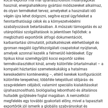
kocsi exportőr ma már újrahasznosított műanyagokat
használ, energiahatékony gyártási módszereket alkalmaz,
és olyan termékeket tervez, amelyeket a használati idő
végén újra lehet dolgozni, segítve ezzel ügyfeleiket a
fenntarthatósági célok és a környezetvédelmi
szabályozások betartásában. A műszaki támogatás és az
utánpótlási szolgáltatások is jelentősen fejlődtek: a
megbízható exportőrök átfogó dokumentációt,
karbantartási útmutatót, pótalkatrészek elérhetőségét és
gyorsan reagáló ügyfélszolgálati csapatokat nyújtanak,
amelyek azonnal kezelik a felmerülő kérdéseket. Egy
tipikus kínai szemétgyűjtő kocsi exportőr széles
termékválasztékot kínál, amely különféle űrtartalmakat – a
kompakt háztartási szemeteskukákig a hatalmas
kereskedelmi konténerekig –, eltérő kerekek konfigurációit
különféle terepekhez, többféle tetejstílust időjárás- és
szagvédelem céljából, valamint speciális kialakításokat
újrahasznosítható, biológiailag lebontható és általános
hulladék gyűjtésére foglal magában. A nemzetközi
megfelelés egy további gyakorlati előny, mivel a tapasztalt
exportőrök jól ismerik a globális szabványokat és