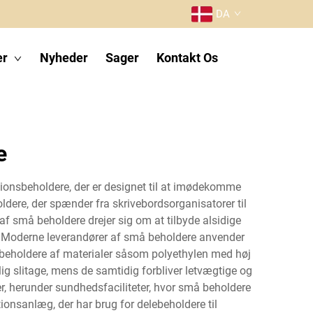
DA
er
Nyheder
Sager
Kontakt Os
e
ionsbeholdere, der er designet til at imødekomme
oldere, der spænder fra skrivebordsorganisatorer til
 små beholdere drejer sig om at tilbyde alsidige
t. Moderne leverandører af små beholdere anvender
e beholdere af materialer såsom polyethylen med høj
ig slitage, mens de samtidig forbliver letvægtige og
, herunder sundhedsfaciliteter, hvor små beholdere
ionsanlæg, der har brug for delebeholdere til