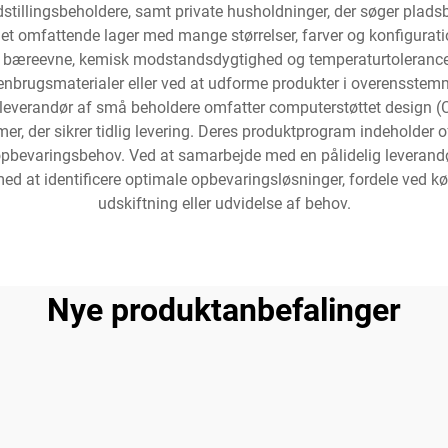
udstillingsbeholdere, samt private husholdninger, der søger pla
 et omfattende lager med mange størrelser, farver og konfigura
er bæreevne, kemisk modstandsdygtighed og temperaturtolerance.
f genbrugsmaterialer eller ved at udforme produkter i overensste
leverandør af små beholdere omfatter computerstøttet design (
er, der sikrer tidlig levering. Deres produktprogram indeholder 
pbevaringsbehov. Ved at samarbejde med en pålidelig leverandør
 med at identificere optimale opbevaringsløsninger, fordele ved
udskiftning eller udvidelse af behov.
Nye produktanbefalinger