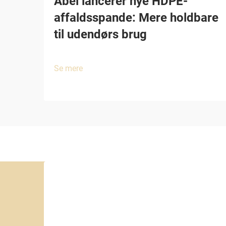
Abei lancerer nye HDPE-
affaldsspande: Mere holdbare
til udendørs brug
Se mere