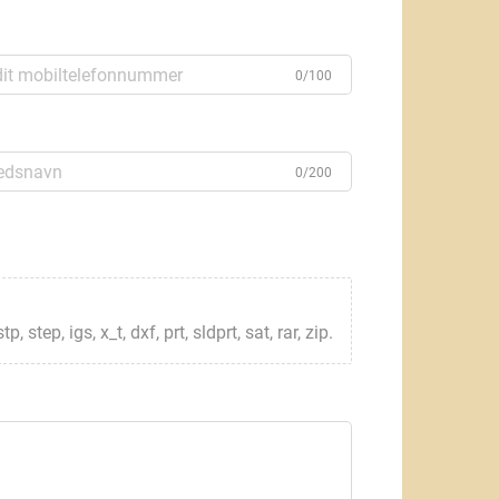
0/100
0/200
step, igs, x_t, dxf, prt, sldprt, sat, rar, zip.