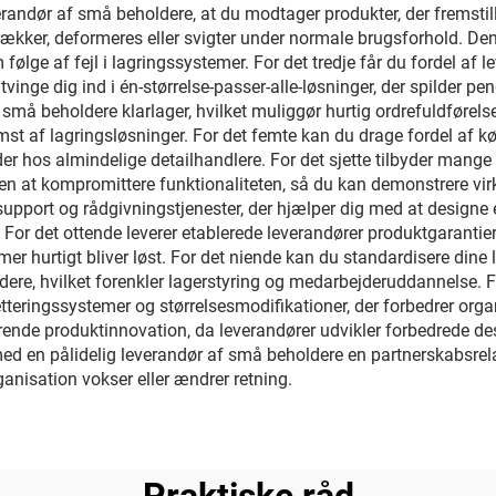
andør af små beholdere, at du modtager produkter, der fremstille
sprækker, deformeres eller svigter under normale brugsforhold. D
ølge af fejl i lagringssystemer. For det tredje får du fordel af 
t tvinge dig ind i én-størrelse-passer-alle-løsninger, der spilder 
f små beholdere klarlager, hvilket muliggør hurtig ordrefuldførel
omst af lagringsløsninger. For det femte kan du drage fordel af
r hos almindelige detailhandlere. For det sjette tilbyder mange l
n at kompromittere funktionaliteten, så du kan demonstrere vi
support og rådgivningstjenester, der hjælper dig med at designe e
 For det ottende leverer etablerede leverandører produktgarantier 
blemer hurtigt bliver løst. For det niende kan du standardisere din
e, hvilket forenkler lagerstyring og medarbejderuddannelse. For
teringssystemer og størrelsesmodifikationer, der forbedrer organis
varende produktinnovation, da leverandører udvikler forbedrede 
ed en pålidelig leverandør af små beholdere en partnerskabsrela
ganisation vokser eller ændrer retning.