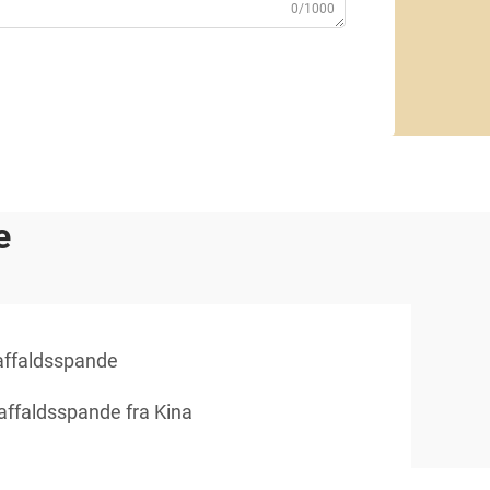
0/1000
e
saffaldsspande
-affaldsspande fra Kina