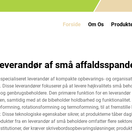
Forside
Om Os
Produkt
leverandør af små affaldsspand
specialiseret leverandør af kompakte opbevarings- og organisat
. Disse leverandører fokuserer på at levere højkvalitets små beh
og genbrugsbeholdere. Den primære funktion for en leverandør af
en, samtidig med at de bibeholder holdbarhed og funktionalite
eformning, rotationsformning og termoformning, til at fremstill
. Disse teknologiske egenskaber sikrer, at produkterne tåber dagl
kter fra en leverandør af små beholdere omfatter flere sektorer
titutioner, der kræver skrivebordsopbevaringsløsninger, produkt