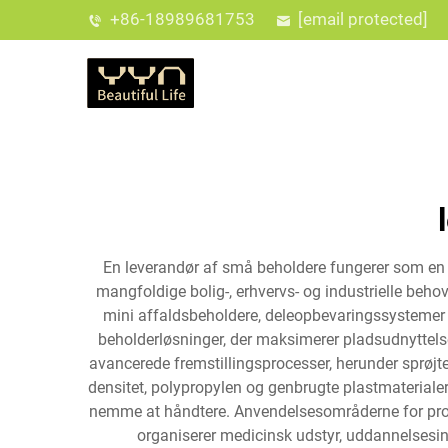
+86-18989681753
[email protected]
En leverandør af små beholdere fungerer som en 
mangfoldige bolig-, erhvervs- og industrielle behov
mini affaldsbeholdere, deleopbevaringssystemer 
beholderløsninger, der maksimerer pladsudnyttels
avancerede fremstillingsprocesser, herunder sprøjt
densitet, polypropylen og genbrugte plastmaterialer
nemme at håndtere. Anvendelsesområderne for produ
organiserer medicinsk udstyr, uddannelsesins