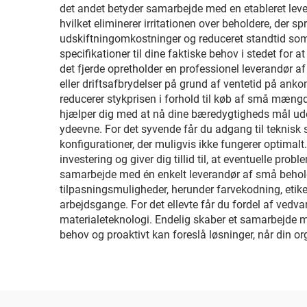
det andet betyder samarbejde med en etableret lever
hvilket eliminerer irritationen over beholdere, der 
udskiftningomkostninger og reduceret standtid som f
specifikationer til dine faktiske behov i stedet for a
det fjerde opretholder en professionel leverandør a
eller driftsafbrydelser på grund af ventetid på ank
reducerer stykprisen i forhold til køb af små mængde
hjælper dig med at nå dine bæredygtigheds mål ude
ydeevne. For det syvende får du adgang til teknisk 
konfigurationer, der muligvis ikke fungerer optimalt.
investering og giver dig tillid til, at eventuelle pro
samarbejde med én enkelt leverandør af små beholder
tilpasningsmuligheder, herunder farvekodning, etiket
arbejdsgange. For det ellevte får du fordel af ved
materialeteknologi. Endelig skaber et samarbejde m
behov og proaktivt kan foreslå løsninger, når din or