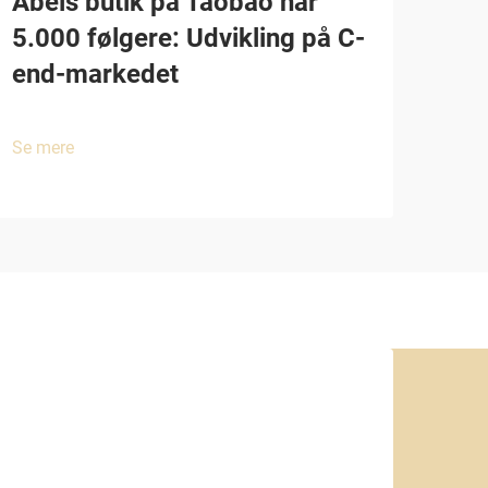
Abeis butik på Taobao når
5.000 følgere: Udvikling på C-
end-markedet
Se mere