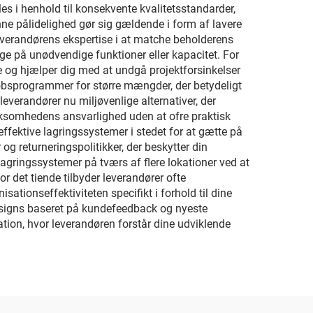
s i henhold til konsekvente kvalitetsstandarder,
enne pålidelighed gør sig gældende i form af lavere
leverandørens ekspertise i at matche beholderens
penge på unødvendige funktioner eller kapacitet. For
se og hjælper dig med at undgå projektforsinkelser
 købsprogrammer for større mængder, der betydeligt
everandører nu miljøvenlige alternativer, der
rksomhedens ansvarlighed uden at ofre praktisk
ffektive lagringssystemer i stedet for at gætte på
og returneringspolitikker, der beskytter din
e lagringssystemer på tværs af flere lokationer ved at
 det tiende tilbyder leverandører ofte
ationseffektiviteten specifikt i forhold til dine
designs baseret på kundefeedback og nyeste
tion, hvor leverandøren forstår dine udviklende