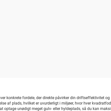
 konkrete fordele, der direkte påvirker din driftseffektivitet og d
ttelse af plads, hvilket er uvurderligt i miljøer, hvor hver kvadr
t optage unødigt meget gulv- eller hyldeplads, så du kan maksim