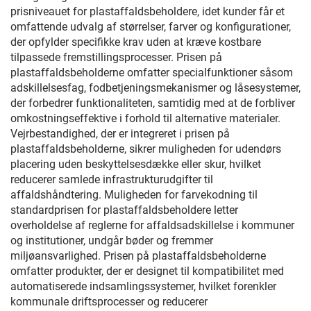
prisniveauet for plastaffaldsbeholdere, idet kunder får et
omfattende udvalg af størrelser, farver og konfigurationer,
der opfylder specifikke krav uden at kræve kostbare
tilpassede fremstillingsprocesser. Prisen på
plastaffaldsbeholderne omfatter specialfunktioner såsom
adskillelsesfag, fodbetjeningsmekanismer og låsesystemer,
der forbedrer funktionaliteten, samtidig med at de forbliver
omkostningseffektive i forhold til alternative materialer.
Vejrbestandighed, der er integreret i prisen på
plastaffaldsbeholderne, sikrer muligheden for udendørs
placering uden beskyttelsesdække eller skur, hvilket
reducerer samlede infrastrukturudgifter til
affaldshåndtering. Muligheden for farvekodning til
standardprisen for plastaffaldsbeholdere letter
overholdelse af reglerne for affaldsadskillelse i kommuner
og institutioner, undgår bøder og fremmer
miljøansvarlighed. Prisen på plastaffaldsbeholderne
omfatter produkter, der er designet til kompatibilitet med
automatiserede indsamlingssystemer, hvilket forenkler
kommunale driftsprocesser og reducerer