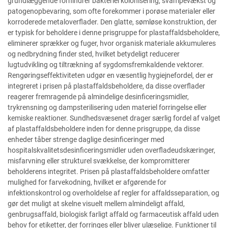
grundlæggende forhindrer bakteriel kolonisering, svampevækst og
patogenopbevaring, som ofte forekommer i porøse materialer eller
korroderede metaloverflader. Den glatte, sømløse konstruktion, der
er typisk for beholdere i denne prisgruppe for plastaffaldsbeholdere,
eliminerer sprækker og fuger, hvor organisk materiale akkumuleres
og nedbrydning finder sted, hvilket betydeligt reducerer
lugtudvikling og tiltrækning af sygdomsfremkaldende vektorer.
Rengøringseffektiviteten udgør en væsentlig hygiejnefordel, der er
integreret i prisen på plastaffaldsbeholdere, da disse overflader
reagerer fremragende på almindelige desinficeringsmidler,
trykrensning og dampsterilisering uden materiel forringelse eller
kemiske reaktioner. Sundhedsvæsenet drager særlig fordel af valget
af plastaffaldsbeholdere inden for denne prisgruppe, da disse
enheder tåber strenge daglige desinficeringer med
hospitalskvalitetsdesinficeringsmidler uden overfladeudskæringer,
misfarvning eller strukturel svækkelse, der kompromitterer
beholderens integritet. Prisen på plastaffaldsbeholdere omfatter
mulighed for farvekodning, hvilket er afgørende for
infektionskontrol og overholdelse af regler for affaldsseparation, og
gør det muligt at skelne visuelt mellem almindeligt affald,
genbrugsaffald, biologisk farligt affald og farmaceutisk affald uden
behov for etiketter, der forringes eller bliver ulæselige. Funktioner til