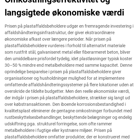
langsigtede økonomiske værdi
Prisen på plastaffaldsbeholdere udgør en fremragende investering i
affaldshåndteringsinfrastruktur, der giver ekstraordinære
økonomiske afkast over længere perioder. Når prisen på
plastaffaldsbeholdere vurderes i forhold til alternativt materiale
som rustfrit stål, galvaniseret metal eller fiberarmeret beton, bliver
den umiddelbare prisfordel tydelig, idet plastløsninger typisk koster
30–50 % mindre end metalbeholdere med samme kapacitet. Denne
oprindelige besparelse i prisen på plastaffaldsbeholdere giver
organisationer og husholdninger mulighed for at implementere
omfattende affaldshåndteringssystemer på flere lokationer uden at
overskride de tildelte budgetter. Men den reelle økonomiske værdi,
der indgår i prisen på plastaffaldsbeholdere, strækker sig langt ud
over købstransaktionen. Den iboende korrosionsbestandighed i
kvalitetsplast eliminerer de gentagne omkostninger forbundet med
rustbeskyttelsesbehandlinger, beskyttende belægninger og endelig
udskiftning pga. strukturel forringelse, som ofte rammer
metalbeholdere i fugtige eller kystnære miljøer. Prisen på
plastaffaldsbeholdere omfatter produkter, der er konstrueret med