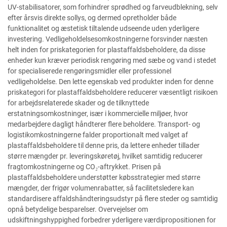
UV-stabilisatorer, som forhindrer sprødhed og farveudblekning, selv
efter årsvis direkte sollys, og dermed opretholder både
funktionalitet og æstetisk tiltalende udseende uden yderligere
investering. Vedligeholdelsesomkostningerne forsvinder næsten
helt inden for priskategorien for plastaffaldsbeholdere, da disse
enheder kun kræver periodisk rengøring med sæbe og vand i stedet
for specialiserede rengøringsmidler eller professionel
vedligeholdelse. Den lette egenskab ved produkter inden for denne
priskategori for plastaffaldsbeholdere reducerer væsentligt risikoen
for arbejdsrelaterede skader og de tilknyttede
erstatningsomkostninger, især i kommercielle miljøer, hvor
medarbejdere dagligt håndterer flere beholdere. Transport- og
logistikomkostningerne falder proportionalt med valget af
plastaffaldsbeholdere til denne pris, da lettere enheder tillader
større mængder pr. leveringskøretøj, hvilket samtidig reducerer
fragtomkostningerne og CO₂-aftrykket. Prisen på
plastaffaldsbeholdere understøtter købsstrategier med større
mængder, der frigør volumenrabatter, så facilitetsledere kan
standardisere affaldshåndteringsudstyr på flere steder og samtidig
opnå betydelige besparelser. Overvejelser om
udskiftningshyppighed forbedrer yderligere værdipropositionen for