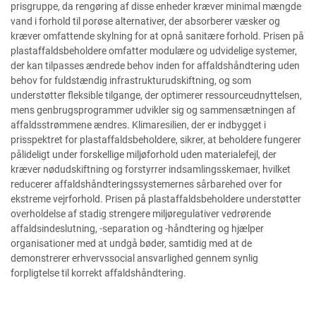
prisgruppe, da rengøring af disse enheder kræver minimal mængde
vand i forhold til porøse alternativer, der absorberer væsker og
kræver omfattende skylning for at opnå sanitære forhold. Prisen på
plastaffaldsbeholdere omfatter modulære og udvidelige systemer,
der kan tilpasses ændrede behov inden for affaldshåndtering uden
behov for fuldstændig infrastrukturudskiftning, og som
understøtter fleksible tilgange, der optimerer ressourceudnyttelsen,
mens genbrugsprogrammer udvikler sig og sammensætningen af
affaldsstrømmene ændres. Klimaresilien, der er indbygget i
prisspektret for plastaffaldsbeholdere, sikrer, at beholdere fungerer
pålideligt under forskellige miljøforhold uden materialefejl, der
kræver nødudskiftning og forstyrrer indsamlingsskemaer, hvilket
reducerer affaldshåndteringssystemernes sårbarehed over for
ekstreme vejrforhold. Prisen på plastaffaldsbeholdere understøtter
overholdelse af stadig strengere miljøregulativer vedrørende
affaldsindeslutning, -separation og -håndtering og hjælper
organisationer med at undgå bøder, samtidig med at de
demonstrerer erhvervssocial ansvarlighed gennem synlig
forpligtelse til korrekt affaldshåndtering.