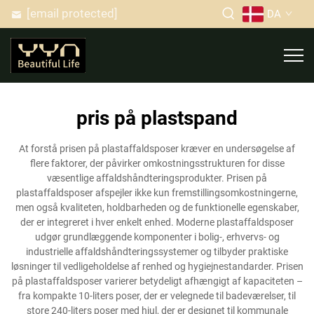
[email protected]
DA
pris på plastspand
At forstå prisen på plastaffaldsposer kræver en undersøgelse af
flere faktorer, der påvirker omkostningsstrukturen for disse
væsentlige affaldshåndteringsprodukter. Prisen på
plastaffaldsposer afspejler ikke kun fremstillingsomkostningerne,
men også kvaliteten, holdbarheden og de funktionelle egenskaber,
der er integreret i hver enkelt enhed. Moderne plastaffaldsposer
udgør grundlæggende komponenter i bolig-, erhvervs- og
industrielle affaldshåndteringssystemer og tilbyder praktiske
løsninger til vedligeholdelse af renhed og hygiejnestandarder. Prisen
på plastaffaldsposer varierer betydeligt afhængigt af kapaciteten –
fra kompakte 10-liters poser, der er velegnede til badeværelser, til
store 240-liters poser med hjul, der er designet til kommunale