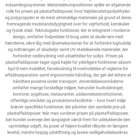
indsamlingssystemer. Materialekompositionen spiller en afgørende
rolle for prisen på plastaffaldsposer, hvor højtdensitetspolyethylen
og polypropylen er de mest almindelige materialer på grund af deres
fremragende modstandsdygtighed over for vejrforhold, kemikalier
og fysisk stød. Teknologiske funktioner, der er integreret i moderne
design, omfatter fodpedaler til brug uden at skulle røre med
hænderne, sikre låg med låsemekanismer for at forhindre lugtudslip
og indtrængen af skadedyr samt UV-stabiliserede materialer, der
forhindrer nedbrydning ved udsættelse for sollys. Prisen på
plastaffaldsposer tager også højde for yderligere funktioner såsom
hjul til nem mobilitet, farvekodning til overholdelse af reglerne for
affaldsseparation samt ergonomiske håndtag, der gør det lettere at
håndtere poserne under transport. Anvendelsesområderne
omfatter mange forskellige miljøer, herunder husholdninger,
kontorer, sygehuse, restauranter, uddannelsesinstitutioner,
offentlige områder og produktionsfaciliteter – hvor hvert miljø
kræver specifikke funktioner, der påvirker den samlede pris på
plastaffaldsposer. Når man vurderer prisen på plastaffaldsposer,
bør kunder overveje den langsigtet værdi frem for udelukkende den
oprindelige udgift, da poser af højere kvalitet tilbyder en længere
levetid, mindre hyppig udskiftning og lavere vedligeholdelseskrav.