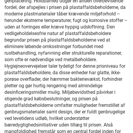
genplacering. Holdbarhed udgør en anden overbevisende
fordel, der afspejles i prisen på plastaffaldsbeholderne, da
moderne plastmaterialer tåber krævende miljøforhold –
herunder ekstreme temperaturer, fugt og korrosive stoffer –
uden at forringes eller kræve hyppig udskiftning. Den
vedligeholdelsesfrie natur af plastaffaldsbeholdere
begrundar prisen på plastaffaldsbeholderne ved at
eliminere løbende omkostninger forbundet med
rustbehandling, nyfarvning eller strukturelle reparationer,
som ofte er nødvendige ved metalbeholdere.
Hygiejneovervejelser taler tydeligt for denne prisniveau for
plastaffaldsbeholdere, da disse enheder har glatte, ikke-
porøse overflader, der hæmmer bakterievækst, forhindrer
pletter og gør hurtig rengøring med almindelige
desinficeringsmidler mulig. Miljøbevidsthed påvirker i
stigende grad købsbeslutninger, og prisen på
plastaffaldsbeholderne omfatter muligheder fremstillet af
genbrugsmaterialer samt design, der er fuldt genbrugelige
ved levetidens udløb, hvilket understøtter
bæredygtighedsinitiativer uden tillæg til prisen. Alså
mangfoldighed fremstår som en central fordel inden for