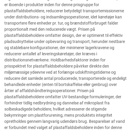
er iboende i produkter inden for denne prisgruppe for
plastaffaldsbeholdere, reducerer betydeligt transportemissionerne
under distributions- og indsamlingsoperationer, idet køretøjer kan
transportere flere enheder pr. tur, og brændstofforbruget falder
proportionalt med den reducerede vægt. Prisen på
plastaffaldsbeholdere omfatter design, der er optimeret til effektiv
pladsudnyttelse under opbevaring og transport, herunder nestbare
og stablebare konfigurationer, der minimerer lagerkravene og
reducerer antallet af leveringskøretøjer, der kræves i
distributionsnetværkene. Holdbarhedsfaktorer inden for
prisspektret for plastaffaldsbeholdere påvirker direkte den
miljømæssige ydeevne ved at forlænge udskiftningstiderne og
reducere det samlede antal producerede, transporterede og endeligt
behandlede enheder (enten til bortskaffelse eller genbrug) over
årtier af affaldshåndteringsoperationer. Prisen på
plastaffaldsbeholdere omfatter UV-bestandige formuleringer, der
forhindrer tidlig nedbrydning og dannelse af mikroplast fra
solbeskadigede beholdere, hvilket adresserer de stigende
bekymringer om plastforurening, mens produktets integritet
opretholdes gennem langvarig udendørs brug. Besparelser af vand
er forbundet med valget af plastaffaldsbeholdere inden for denne