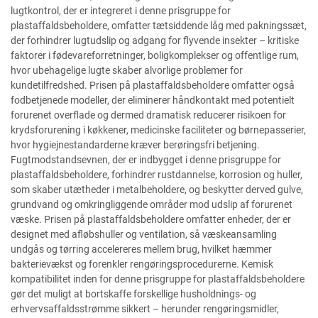
lugtkontrol, der er integreret i denne prisgruppe for
plastaffaldsbeholdere, omfatter tætsiddende låg med pakningssæt,
der forhindrer lugtudslip og adgang for flyvende insekter – kritiske
faktorer i fødevareforretninger, boligkomplekser og offentlige rum,
hvor ubehagelige lugte skaber alvorlige problemer for
kundetilfredshed. Prisen på plastaffaldsbeholdere omfatter også
fodbetjenede modeller, der eliminerer håndkontakt med potentielt
forurenet overflade og dermed dramatisk reducerer risikoen for
krydsforurening i køkkener, medicinske faciliteter og børnepasserier,
hvor hygiejnestandarderne kræver berøringsfri betjening.
Fugtmodstandsevnen, der er indbygget i denne prisgruppe for
plastaffaldsbeholdere, forhindrer rustdannelse, korrosion og huller,
som skaber utætheder i metalbeholdere, og beskytter derved gulve,
grundvand og omkringliggende områder mod udslip af forurenet
væske. Prisen på plastaffaldsbeholdere omfatter enheder, der er
designet med afløbshuller og ventilation, så væskeansamling
undgås og tørring accelereres mellem brug, hvilket hæmmer
bakterievækst og forenkler rengøringsprocedurerne. Kemisk
kompatibilitet inden for denne prisgruppe for plastaffaldsbeholdere
gør det muligt at bortskaffe forskellige husholdnings- og
erhvervsaffaldsstrømme sikkert – herunder rengøringsmidler,