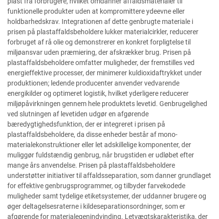
plast fra forbrugere, hvilket omdanner affaldsmaterialer til
funktionelle produkter uden at kompromittere ydeevne eller
holdbarhedskrav. Integrationen af dette genbrugte materiale i
prisen på plastaffaldsbeholdere lukker materialcirkler, reducerer
forbruget af rå olie og demonstrerer en konkret forpligtelse til
miljøansvar uden præmiering, der afskrækker brug. Prisen på
plastaffaldsbeholdere omfatter muligheder, der fremstilles ved
energieffektive processer, der minimerer kuldioxidaftrykket under
produktionen; ledende producenter anvender vedvarende
energikilder og optimeret logistik, hvilket yderligere reducerer
miljøpåvirkningen gennem hele produktets levetid. Genbrugelighed
ved slutningen af levetiden udgør en afgørende
bæredygtighedsfunktion, der er integreret i prisen på
plastaffaldsbeholdere, da disse enheder består af mono-
materialekonstruktioner eller let adskillelige komponenter, der
muliggør fuldstændig genbrug, når brugstiden er udløbet efter
mange års anvendelse. Prisen på plastaffaldsbeholdere
understøtter initiativer til affaldsseparation, som danner grundlaget
for effektive genbrugsprogrammer, og tilbyder farvekodede
muligheder samt tydelige etiketsystemer, der uddanner brugere og
øger deltagelsesraterne i kildeseparationsordninger, som er
afgørende for materialegenindvinding. Letvægtskarakteristika, der