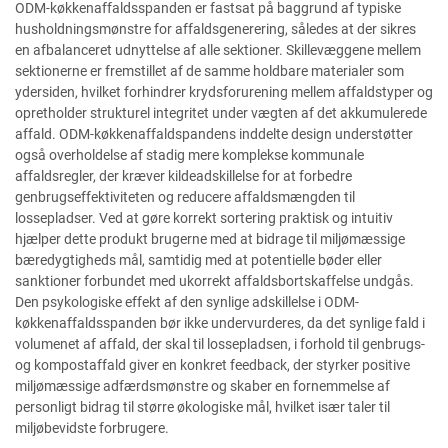
ODM-køkkenaffaldsspanden er fastsat på baggrund af typiske
husholdningsmønstre for affaldsgenerering, således at der sikres
en afbalanceret udnyttelse af alle sektioner. Skillevæggene mellem
sektionerne er fremstillet af de samme holdbare materialer som
ydersiden, hvilket forhindrer krydsforurening mellem affaldstyper og
opretholder strukturel integritet under vægten af det akkumulerede
affald. ODM-køkkenaffaldspandens inddelte design understøtter
også overholdelse af stadig mere komplekse kommunale
affaldsregler, der kræver kildeadskillelse for at forbedre
genbrugseffektiviteten og reducere affaldsmængden til
lossepladser. Ved at gøre korrekt sortering praktisk og intuitiv
hjælper dette produkt brugerne med at bidrage til miljømæssige
bæredygtigheds mål, samtidig med at potentielle bøder eller
sanktioner forbundet med ukorrekt affaldsbortskaffelse undgås.
Den psykologiske effekt af den synlige adskillelse i ODM-
køkkenaffaldsspanden bør ikke undervurderes, da det synlige fald i
volumenet af affald, der skal til lossepladsen, i forhold til genbrugs-
og kompostaffald giver en konkret feedback, der styrker positive
miljømæssige adfærdsmønstre og skaber en fornemmelse af
personligt bidrag til større økologiske mål, hvilket især taler til
miljøbevidste forbrugere.