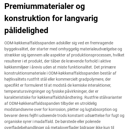
Premiummaterialer og
konstruktion for langvarig
pålidelighed
ODM-køkkenaffaldsspanden adskiller sig ved en fremragende
byggekvalitet, der starter med omhyggelig materialeudvælgelse og
strækker sig igennem alle aspekter af produktionsprocessen, hvilket
resulterer i et produkt, der tåber de krævende forhold i aktive
køkkenmiljøer i årevis uden at miste funktionalitet. Det primære
konstruktionsmateriale i ODM-køkkenaffaldsspanden består af
højtkvalitets rustfrit stål eller kommercielt gradpolymere, der
specifikt er formuleret til at modstå de kemiske interaktioner,
temperatursvingninger og fysiske påvirkninger, der er
karakteristiske for køkkenaffaldshåndtering. Rustfrie stålvarianter
af ODM-køkkenaffaldsspanden tilbyder en utroldelig
modstandsevne over for korrosion, pletter og lugtabsorption og
bevarer deres fejlfri udseende trods konstant udsættelse for fugt og
organiske syrer i madaffald. De børstede eller polerede
overfladebehandlinger på metaloverflader bidrager ikke kun til