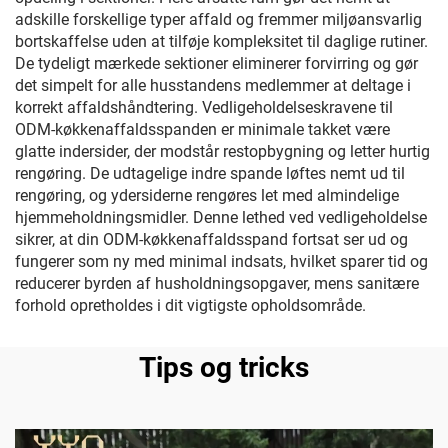
adskille forskellige typer affald og fremmer miljøansvarlig
bortskaffelse uden at tilføje kompleksitet til daglige rutiner.
De tydeligt mærkede sektioner eliminerer forvirring og gør
det simpelt for alle husstandens medlemmer at deltage i
korrekt affaldshåndtering. Vedligeholdelseskravene til
ODM-køkkenaffaldsspanden er minimale takket være
glatte indersider, der modstår restopbygning og letter hurtig
rengøring. De udtagelige indre spande løftes nemt ud til
rengøring, og ydersiderne rengøres let med almindelige
hjemmeholdningsmidler. Denne lethed ved vedligeholdelse
sikrer, at din ODM-køkkenaffaldsspand fortsat ser ud og
fungerer som ny med minimal indsats, hvilket sparer tid og
reducerer byrden af husholdningsopgaver, mens sanitære
forhold opretholdes i dit vigtigste opholdsområde.
Tips og tricks