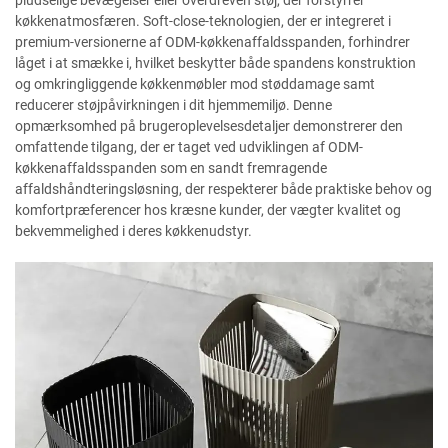
pludselige bevægelser eller overdreven støj, der forstyrrer
køkkenatmosfæren. Soft-close-teknologien, der er integreret i
premium-versionerne af ODM-køkkenaffaldsspanden, forhindrer
låget i at smække i, hvilket beskytter både spandens konstruktion
og omkringliggende køkkenmøbler mod støddamage samt
reducerer støjpåvirkningen i dit hjemmemiljø. Denne
opmærksomhed på brugeroplevelsesdetaljer demonstrerer den
omfattende tilgang, der er taget ved udviklingen af ODM-
køkkenaffaldsspanden som en sandt fremragende
affaldshåndteringsløsning, der respekterer både praktiske behov og
komfortpræferencer hos kræsne kunder, der vægter kvalitet og
bekvemmelighed i deres køkkenudstyr.