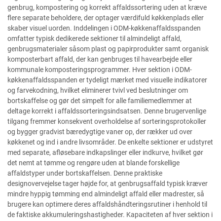
genbrug, kompostering og korrekt affaldssortering uden at kræve
flere separate beholdere, der optager værdifuld køkkenplads eller
skaber visuel uorden. Inddelingen i ODM-køkkenaffaldsspanden
omfatter typisk dedikerede sektioner til almindeligt affald,
genbrugsmaterialer såsom plast og papirprodukter samt organisk
komposterbart affald, der kan genbruges til havearbejde eller
kommunale komposteringsprogrammer. Hver sektion i ODM-
køkkenaffaldsspanden er tydeligt mærket med visuelle indikatorer
og farvekodning, hvilket eliminerer tvivl ved beslutninger om
bortskaffelse og gør det simpelt for alle familiemedlemmer at
deltage korrekt i affaldssorteringsindsatsen. Denne brugervenlige
tilgang fremmer konsekvent overholdelse af sorteringsprotokoller
og bygger gradvist bæredygtige vaner op, der rækker ud over
køkkenet og ind i andre livsområder. De enkelte sektioner er udstyret
med separate, afløsebare indkapslinger eller indkurve, hvilket gør
det nemt at tømme og rengøre uden at blande forskellige
affaldstyper under bortskaffelsen. Denne praktiske
designovervejelse tager højde for, at genbrugsaffald typisk kræver
mindre hyppig tømming end almindeligt affald eller madrester, så
brugere kan optimere deres affaldshåndteringsrutiner i henhold til
de faktiske akkumuleringshastigheder. Kapaciteten af hver sektion i