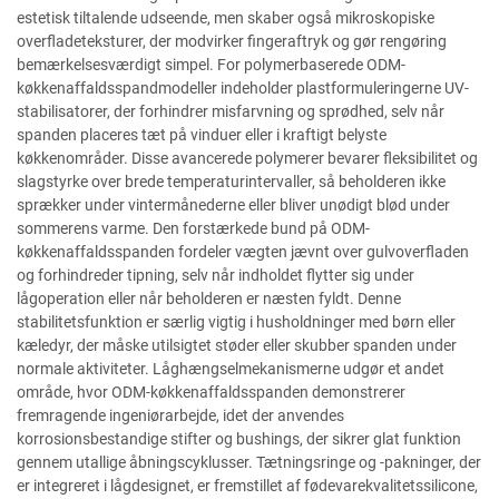
estetisk tiltalende udseende, men skaber også mikroskopiske
overfladeteksturer, der modvirker fingeraftryk og gør rengøring
bemærkelsesværdigt simpel. For polymerbaserede ODM-
køkkenaffaldsspandmodeller indeholder plastformuleringerne UV-
stabilisatorer, der forhindrer misfarvning og sprødhed, selv når
spanden placeres tæt på vinduer eller i kraftigt belyste
køkkenområder. Disse avancerede polymerer bevarer fleksibilitet og
slagstyrke over brede temperaturintervaller, så beholderen ikke
sprækker under vintermånederne eller bliver unødigt blød under
sommerens varme. Den forstærkede bund på ODM-
køkkenaffaldsspanden fordeler vægten jævnt over gulvoverfladen
og forhindreder tipning, selv når indholdet flytter sig under
lågoperation eller når beholderen er næsten fyldt. Denne
stabilitetsfunktion er særlig vigtig i husholdninger med børn eller
kæledyr, der måske utilsigtet støder eller skubber spanden under
normale aktiviteter. Låghængselmekanismerne udgør et andet
område, hvor ODM-køkkenaffaldsspanden demonstrerer
fremragende ingeniørarbejde, idet der anvendes
korrosionsbestandige stifter og bushings, der sikrer glat funktion
gennem utallige åbningscyklusser. Tætningsringe og -pakninger, der
er integreret i lågdesignet, er fremstillet af fødevarekvalitetssilicone,