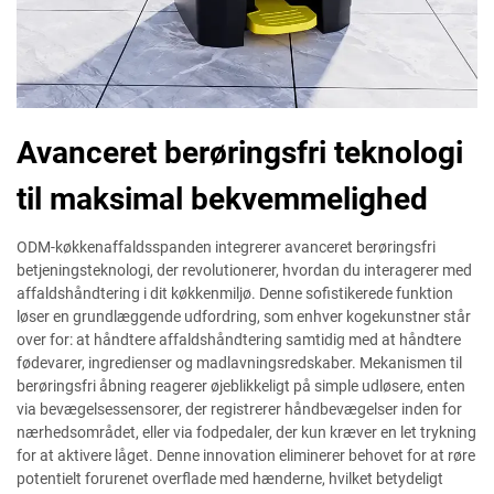
Avanceret berøringsfri teknologi
til maksimal bekvemmelighed
ODM-køkkenaffaldsspanden integrerer avanceret berøringsfri
betjeningsteknologi, der revolutionerer, hvordan du interagerer med
affaldshåndtering i dit køkkenmiljø. Denne sofistikerede funktion
løser en grundlæggende udfordring, som enhver kogekunstner står
over for: at håndtere affaldshåndtering samtidig med at håndtere
fødevarer, ingredienser og madlavningsredskaber. Mekanismen til
berøringsfri åbning reagerer øjeblikkeligt på simple udløsere, enten
via bevægelsessensorer, der registrerer håndbevægelser inden for
nærhedsområdet, eller via fodpedaler, der kun kræver en let trykning
for at aktivere låget. Denne innovation eliminerer behovet for at røre
potentielt forurenet overflade med hænderne, hvilket betydeligt