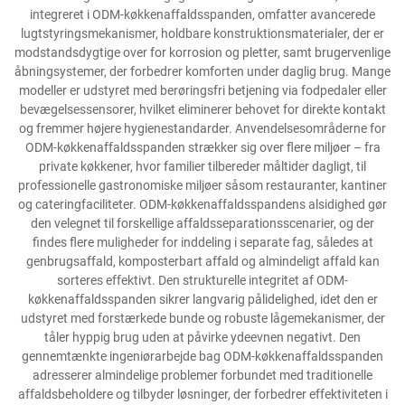
integreret i ODM-køkkenaffaldsspanden, omfatter avancerede
lugtstyringsmekanismer, holdbare konstruktionsmaterialer, der er
modstandsdygtige over for korrosion og pletter, samt brugervenlige
åbningsystemer, der forbedrer komforten under daglig brug. Mange
modeller er udstyret med berøringsfri betjening via fodpedaler eller
bevægelsessensorer, hvilket eliminerer behovet for direkte kontakt
og fremmer højere hygienestandarder. Anvendelsesområderne for
ODM-køkkenaffaldsspanden strækker sig over flere miljøer – fra
private køkkener, hvor familier tilbereder måltider dagligt, til
professionelle gastronomiske miljøer såsom restauranter, kantiner
og cateringfaciliteter. ODM-køkkenaffaldsspandens alsidighed gør
den velegnet til forskellige affaldsseparationsscenarier, og der
findes flere muligheder for inddeling i separate fag, således at
genbrugsaffald, komposterbart affald og almindeligt affald kan
sorteres effektivt. Den strukturelle integritet af ODM-
køkkenaffaldsspanden sikrer langvarig pålidelighed, idet den er
udstyret med forstærkede bunde og robuste lågemekanismer, der
tåler hyppig brug uden at påvirke ydeevnen negativt. Den
gennemtænkte ingeniørarbejde bag ODM-køkkenaffaldsspanden
adresserer almindelige problemer forbundet med traditionelle
affaldsbeholdere og tilbyder løsninger, der forbedrer effektiviteten i