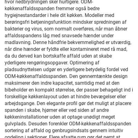
hvor nedbrydningen sker hurtigere. ODM-
køkkenaffaldsspanden fremmer også bedre
hygiejnestandarder i hele dit køkken. Modeller med
berøringsfri betjeningsfunktion mindsker spredningen af
bakterier og virus, som normalt overføres, når man åbner
affaldsspandens låg med snavsede hænder under
madlavning. Denne håndfrie bekvemmelighed er utværdig,
når dine hænder er fyldte eller kontamineret med rå mad,
da du derved kan bortskaffe affald uden at skabe
yderligere rengøringsopgaver. Optimering af
pladsudnyttelsen udgør en yderligere betydelig fordel ved
ODM-køkkenaffaldsspanden. Den gennemtænkte design
maksimerer den indre kapacitet, samtidig med at den
bibeholder en kompakt størrelse, der passer behageligt ind i
forskellige køkkenlayout uden at hindre bevægelser eller
arbejdsgange. Den elegante profil gør det muligt at placere
spanden i skabe, hjørner eller ved siden af andre
køkkeninstallationer uden at optage unødigt meget
gulvplads. Desuden forenkler ODM-køkkenaffaldsspanden
sortering af affald og genbrugsindsats gennem intuitiv
opdeling i sektioner. Flere afsatte rum gør det nemt at