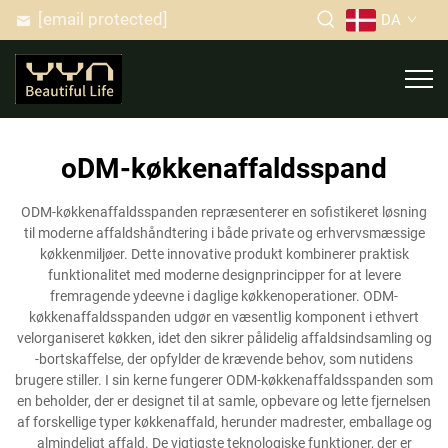
[email protected]
DA
oDM-køkkenaffaldsspand
ODM-køkkenaffaldsspanden repræsenterer en sofistikeret løsning
til moderne affaldshåndtering i både private og erhvervsmæssige
køkkenmiljøer. Dette innovative produkt kombinerer praktisk
funktionalitet med moderne designprincipper for at levere
fremragende ydeevne i daglige køkkenoperationer. ODM-
køkkenaffaldsspanden udgør en væsentlig komponent i ethvert
velorganiseret køkken, idet den sikrer pålidelig affaldsindsamling og
-bortskaffelse, der opfylder de krævende behov, som nutidens
brugere stiller. I sin kerne fungerer ODM-køkkenaffaldsspanden som
en beholder, der er designet til at samle, opbevare og lette fjernelsen
af forskellige typer køkkenaffald, herunder madrester, emballage og
almindeligt affald. De vigtigste teknologiske funktioner, der er