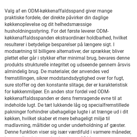
Valg af en ODM-køkkenaffaldsspand giver mange
praktiske fordele, der direkte påvirker din daglige
køkkenoplevelse og dit helhedsmæssige
husholdningsstyring. For det første leverer ODM-
køkkenaffaldsspanden ekstraordinær holdbarhed, hvilket
resulterer i betydelige besparelser på længere sigt. I
modsætning til billigere alternativer, der sprækker, bliver
plettet eller går i stykker efter minimal brug, bevares denne
produkts strukturelle integritet og udseende gennem årsvis
almindelig brug. De materialer, der anvendes ved
fremstillingen, sikrer modstandsdygtighed over for fugt,
sure stoffer og den konstante slitage, der er karakteristisk
for køkkenmiljøer. En anden stor fordel ved ODM-
køkkenaffaldsspanden er dens fremragende evne til at
indeholde lugt. De tæt lukkende låg og specialfremstillede
pakninger forhindrer ubehagelige lugte i at trænge ud i dit
køkken, hvilket skaber et mere behageligt miljø til
madlavning, måltider og under underholdning af gæster.
Denne funktion viser sig især værdifuld i varmere måneder,