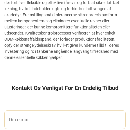
der forbliver fleksible og effektive i årevis og fortsat sikrer lufttæt
lukning, hvilket indeholder lugte og forhindrer indtrængen af
skadedyr. Fremstillingsmåletolerancerne sikrer præcis pasform
mellem komponenterne og eliminerer eventuelle revner eller
ujusteringer, der kunne kompromittere funktionaliteten eller
udseendet. Kvalitetskontrolprocesser verificerer, at hver enkelt
ODM-køkkenaffaldsspand, der forlader produktionsfaciliteten,
opfylder strenge ydelseskrav, hvilket giver kunderne tillid til deres
investering og ro i tankerne angående langvarig tilfredshed med
denne essentielle køkkenhjælper.
Kontakt Os Venligst For En Endelig Tilbud
LAD OS ET BESKED