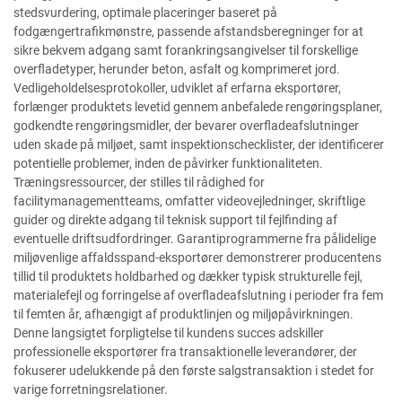
stedsvurdering, optimale placeringer baseret på
fodgængertrafikmønstre, passende afstandsberegninger for at
sikre bekvem adgang samt forankringsangivelser til forskellige
overfladetyper, herunder beton, asfalt og komprimeret jord.
Vedligeholdelsesprotokoller, udviklet af erfarna eksportører,
forlænger produktets levetid gennem anbefalede rengøringsplaner,
godkendte rengøringsmidler, der bevarer overfladeafslutninger
uden skade på miljøet, samt inspektionschecklister, der identificerer
potentielle problemer, inden de påvirker funktionaliteten.
Træningsressourcer, der stilles til rådighed for
facilitymanagementteams, omfatter videovejledninger, skriftlige
guider og direkte adgang til teknisk support til fejlfinding af
eventuelle driftsudfordringer. Garantiprogrammerne fra pålidelige
miljøvenlige affaldsspand-eksportører demonstrerer producentens
tillid til produktets holdbarhed og dækker typisk strukturelle fejl,
materialefejl og forringelse af overfladeafslutning i perioder fra fem
til femten år, afhængigt af produktlinjen og miljøpåvirkningen.
Denne langsigtet forpligtelse til kundens succes adskiller
professionelle eksportører fra transaktionelle leverandører, der
fokuserer udelukkende på den første salgstransaktion i stedet for
varige forretningsrelationer.