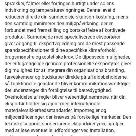
sprækker, falmer eller forringes hurtigt under solens
indvirkning og temperatursvingninger. Denne levetid
reducerer direkte din samlede ejerskabsomkostning, mens
den samtidig minimerer den miljøpåvirkning, der er
forbundet med fremstilling og bortskaffelse af kortlivede
produkter. Samarbejde med specialiserede eksportører
giver adgang til ekspertvejledning om de mest passende
spandspecifikationer til dine specifikke klimaforhold,
brugsmønstre og æstetiske krav. De tilpassede muligheder,
der er tilgængelige gennem professionelle eksportører, giver
dig mulighed for at integrere din organisations branding,
farveskemaer og budskaber direkte på affaldsbeholderne,
så funktionelle genstande bliver kommunikationsværktøjer,
der understreger din forpligtelse til bæredygtighed.
Overholdelse af regler bliver væsentligt nemmere, når din
eksportør holder sig ajour med internationale
materialersikkerhedsstandarder, importregler og
miljøcertificeringer, der kræves på forskellige markeder. Den
tekniske support, som erfarene eksportører yder, hjælper
med at løse eventuelle udfordringer ved installation,