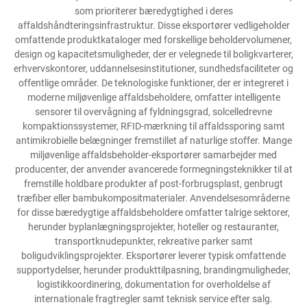
som prioriterer bæredygtighed i deres
affaldshåndteringsinfrastruktur. Disse eksportører vedligeholder
omfattende produktkataloger med forskellige beholdervolumener,
design og kapacitetsmuligheder, der er velegnede til boligkvarterer,
erhvervskontorer, uddannelsesinstitutioner, sundhedsfaciliteter og
offentlige områder. De teknologiske funktioner, der er integreret i
moderne miljøvenlige affaldsbeholdere, omfatter intelligente
sensorer til overvågning af fyldningsgrad, solcelledrevne
kompaktionssystemer, RFID-mærkning til affaldssporing samt
antimikrobielle belægninger fremstillet af naturlige stoffer. Mange
miljøvenlige affaldsbeholder-eksportører samarbejder med
producenter, der anvender avancerede formegningsteknikker til at
fremstille holdbare produkter af post-forbrugsplast, genbrugt
træfiber eller bambukompositmaterialer. Anvendelsesområderne
for disse bæredygtige affaldsbeholdere omfatter talrige sektorer,
herunder byplanlægningsprojekter, hoteller og restauranter,
transportknudepunkter, rekreative parker samt
boligudviklingsprojekter. Eksportører leverer typisk omfattende
supportydelser, herunder produkttilpasning, brandingmuligheder,
logistikkoordinering, dokumentation for overholdelse af
internationale fragtregler samt teknisk service efter salg.