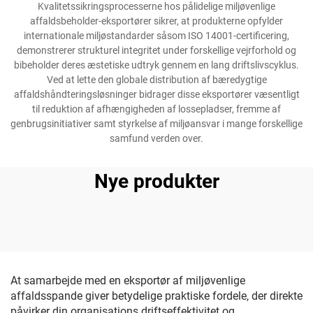
Kvalitetssikringsprocesserne hos pålidelige miljøvenlige
affaldsbeholder-eksportører sikrer, at produkterne opfylder
internationale miljøstandarder såsom ISO 14001-certificering,
demonstrerer strukturel integritet under forskellige vejrforhold og
bibeholder deres æstetiske udtryk gennem en lang driftslivscyklus.
Ved at lette den globale distribution af bæredygtige
affaldshåndteringsløsninger bidrager disse eksportører væsentligt
til reduktion af afhængigheden af lossepladser, fremme af
genbrugsinitiativer samt styrkelse af miljøansvar i mange forskellige
samfund verden over.
Nye produkter
At samarbejde med en eksportør af miljøvenlige
affaldsspande giver betydelige praktiske fordele, der direkte
påvirker din organisations driftseffektivitet og