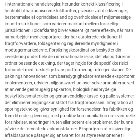
i internationale handelsregler, herunder korrekt klassificering i
henhold til harmoniserede toldtariffer, præcise værdierklæringer,
bestemmelse af oprindelsesland og overholdelse af miljømæssige
importrestriktioner, som varierer markant mellem forskellige
jurisdiktioner. Toldafklaring bliver væsentligt mere effektiv, når man
samarbejder med eksportører, der har etablerede relationer til
fragtforwardere, toldagenter og regulerende myndigheder i
modtagermarkederne. Forsikringskoordination beskytter din
investering under hele den internationale rejse, idet eksportørerne
ordner passende dækning, der tager højde for de specifikke risici
forbundet med forskellige transportformer og ruteegenskaber. De
pakningsinnovationer, som bæredygtighedsorienterede eksportører
implementerer, udvider miljøansvaret ud over selve produkterne ved
at anvende genbrugelig papkarton, biologisk nedbrydelige
beskyttelsesmaterialer og genanvendelige kasse- og palle-systemer,
der eliminerer engangskunststof fra fragtprocessen. Integration af
sporingsteknologi giver synlighed for forsendelsen fra fabrikken og
frem til endelig levering, med proaktiv kommunikation om eventuelle
forsinkelser, ændringer i ruten eller potentielle problemer, der kunne
påvirke de forventede ankomstdatoer. Eksportøren af miljøvenlige
affaldsspande påtager sig ansvaret for at styre relationerne til