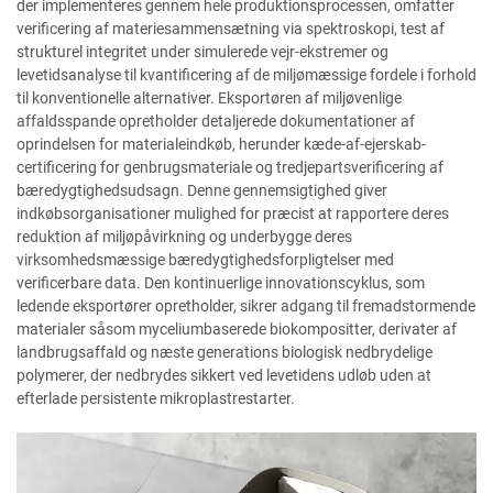
der implementeres gennem hele produktionsprocessen, omfatter
verificering af materiesammensætning via spektroskopi, test af
strukturel integritet under simulerede vejr-ekstremer og
levetidsanalyse til kvantificering af de miljømæssige fordele i forhold
til konventionelle alternativer. Eksportøren af miljøvenlige
affaldsspande opretholder detaljerede dokumentationer af
oprindelsen for materialeindkøb, herunder kæde-af-ejerskab-
certificering for genbrugsmateriale og tredjepartsverificering af
bæredygtighedsudsagn. Denne gennemsigtighed giver
indkøbsorganisationer mulighed for præcist at rapportere deres
reduktion af miljøpåvirkning og underbygge deres
virksomhedsmæssige bæredygtighedsforpligtelser med
verificerbare data. Den kontinuerlige innovationscyklus, som
ledende eksportører opretholder, sikrer adgang til fremadstormende
materialer såsom myceliumbaserede biokompositter, derivater af
landbrugsaffald og næste generations biologisk nedbrydelige
polymerer, der nedbrydes sikkert ved levetidens udløb uden at
efterlade persistente mikroplastrestarter.