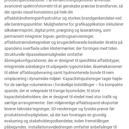
produktspecifikationer. Farvematchningstjenester anvender
avanceret spektrofotometri til at genskabe præcise brandfarver, så
der opnås visuel konsistens på hele din
affaldshåndteringsinfrastruktur og styrkes brandgenkendelse ved
alle berøringspunkter. Mulighederne for grafikapplikation inkluderer
silkskærmsprint, digital print, prægning og laserætning, som
permanent integrerer logoer, genbrugsanvisninger,
affaldsstrømsbetegnelser og brugerdefinerede beskeder direkte på
spandens overflade uden klistermærker, der forringes med tiden.
Strukturelle tilpasselsesmuligheder omfatter
åbningskonfigurationer, der er designet til specifikke affaldstyper,
integrerede askebægre til udpegede rygeområder, låsemekanismer
til sikker affaldsopbevaring samt hjulmonterede bunde til nem
omplacering i dynamiske miljøer. Kapacitetsjusteringer tager højde
for de særlige volumenkrav i forskellige indstillinger – fra kompakte
spande, der er velegnede til trange byområder, til store
kapacitetsbeholdere, der er designet til stedet med stor trafik og
særlige arrangementer. Den miljøvenlige affaldsspand-eksportør
leverer tekniske tegninger, 3D-renderinger og fysiske prøver før
produktionsforpligtelsen, så der kan foretages en grundig
evaluering og stakeholdergodkendelse, inden fremstillingen
påbegyndes. Installationsvejledningen omfatter anbefalinger til