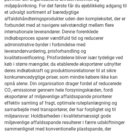
miljøpåvirkning. For det første får du øjeblikkelig adgang til
et udvalgt sortiment af bæredygtige
affaldshåndteringsprodukter uden den kompleksitet, der er
forbundet med at navigere selvstændigt mellem flere
internationale leverandører. Denne forenklede
indkøbsproces sparer værdifuld tid og reducerer
administrative byrder i forbindelse med
leverandørvurdering, prisforhandling og
kvalitetsverificering. Prisfordelene bliver især tydelige ved
køb i større mængder, da etablerede eksportører udnytter
deres indkøbskraft og produktionsrelationer til at sikre
konkurrencedygtige priser, som mindre købere ikke kan
opnå alene. Din organisation drager fordel af reducerede
CO₂-emissioner gennem hele forsyningskæden, fordi
eksportører af miljøvenlige affaldsspande prioriterer
effektiv samling af fragt, optimale ruteplanlægning og
samarbejde med transportører, der har forpligtet sig til
miljøansvar. Holdbarheden i kvalitetsmæssigt gode
miljøvenlige affaldsspande resulterer i færre udskiftninger
sammenlignet med konventionelle plastspande, der