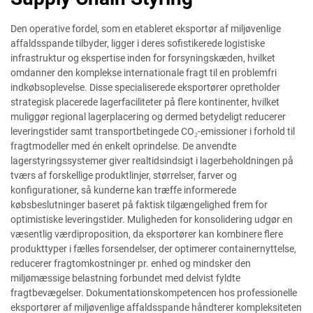
Den operative fordel, som en etableret eksportør af miljøvenlige
affaldsspande tilbyder, ligger i deres sofistikerede logistiske
infrastruktur og ekspertise inden for forsyningskæden, hvilket
omdanner den komplekse internationale fragt til en problemfri
indkøbsoplevelse. Disse specialiserede eksportører opretholder
strategisk placerede lagerfaciliteter på flere kontinenter, hvilket
muliggør regional lagerplacering og dermed betydeligt reducerer
leveringstider samt transportbetingede CO₂-emissioner i forhold til
fragtmodeller med én enkelt oprindelse. De anvendte
lagerstyringssystemer giver realtidsindsigt i lagerbeholdningen på
tværs af forskellige produktlinjer, størrelser, farver og
konfigurationer, så kunderne kan træffe informerede
købsbeslutninger baseret på faktisk tilgængelighed frem for
optimistiske leveringstider. Muligheden for konsolidering udgør en
væsentlig værdiproposition, da eksportører kan kombinere flere
produkttyper i fælles forsendelser, der optimerer containernyttelse,
reducerer fragtomkostninger pr. enhed og mindsker den
miljømæssige belastning forbundet med delvist fyldte
fragtbevægelser. Dokumentationskompetencen hos professionelle
eksportører af miljøvenlige affaldsspande håndterer kompleksiteten