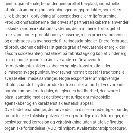
genbrugsmateriale, herunder genoprettet havplast, industrielle
affaldsstrømme og husholdningsgenbrugsprodukter, som ellers
ville bidrage til opfyldning af lossepladser eller miljøforurening.
Produktionsfaciliteterne, der drives af partnerselskaberne, anvender
lukkede vandrecirkulationssystemer, der minimerer forbruget af
frisk vand under produktionscyklusserne, mens procesvand renses
og genbruges via avancerede filtreringsteknologier. Energiforbruget
til produktionen dækkes i stigende grad af vedvarende energikilder
såsom solcelleanlæg installeret på fabrikstage og køb af vindenergi
fra regionale grønne strømleverandører. De anvendte
formgivningsteknikker skaber en sømløs konstruktion, der
eliminerer svage punkter, hvor revner normalt opstår i traditionelle
svejste eller limede samlinger. Nogle eksportører af miljøvenlige
affaldsspande tilbyder produkter fremstillet af hurtigt vedvarende
bambukompositmaterialer, der giver en holdbarhed, der svarer til
plast, samtidig med at de tilbyder naturlige antimikrobielle
egenskaber og en karakteristisk æstetisk appeal.
Overfladebehandlinger, der anvendes på disse bæredygtige spande,
omfatter ikke-toksiske pulverlakker og naturlige olieafslutninger, der
beskytter mod korrosion og vejrpåvirkning uden at afgive flygtige
organiske forbindelser (VOC) til miljøet. Kvalitetskontrolprocedurer,