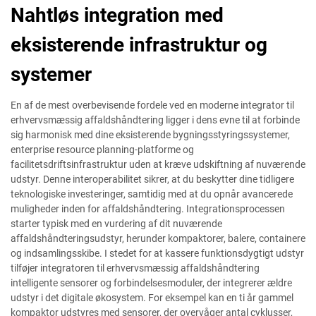
Nahtløs integration med
eksisterende infrastruktur og
systemer
En af de mest overbevisende fordele ved en moderne integrator til
erhvervsmæssig affaldshåndtering ligger i dens evne til at forbinde
sig harmonisk med dine eksisterende bygningsstyringssystemer,
enterprise resource planning-platforme og
facilitetsdriftsinfrastruktur uden at kræve udskiftning af nuværende
udstyr. Denne interoperabilitet sikrer, at du beskytter dine tidligere
teknologiske investeringer, samtidig med at du opnår avancerede
muligheder inden for affaldshåndtering. Integrationsprocessen
starter typisk med en vurdering af dit nuværende
affaldshåndteringsudstyr, herunder kompaktorer, balere, containere
og indsamlingsskibe. I stedet for at kassere funktionsdygtigt udstyr
tilføjer integratoren til erhvervsmæssig affaldshåndtering
intelligente sensorer og forbindelsesmoduler, der integrerer ældre
udstyr i det digitale økosystem. For eksempel kan en ti år gammel
kompaktor udstyres med sensorer, der overvåger antal cyklusser,