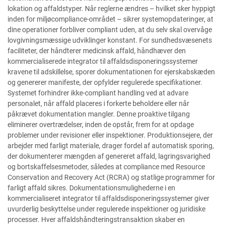
lokation og affaldstyper. Når reglerne ændres – hvilket sker hyppigt
inden for miljøcompliance-området – sikrer systemopdateringer, at
dine operationer forbliver compliant uden, at du selv skal overvåge
lovgivningsmæssige udviklinger konstant. For sundhedsvæsenets
faciliteter, der håndterer medicinsk affald, håndhæver den
kommercialiserede integrator til affaldsdisponeringssystemer
kravene til adskillelse, sporer dokumentationen for ejerskabskæden
og genererer manifeste, der opfylder regulerede specifikationer.
Systemet forhindrer ikke-compliant handling ved at advare
personalet, når affald placeres i forkerte beholdere eller når
påkrævet dokumentation mangler. Denne proaktive tilgang
eliminerer overtrædelser, inden de opstår, frem for at opdage
problemer under revisioner eller inspektioner. Produktionsejere, der
arbejder med farligt materiale, drager fordel af automatisk sporing,
der dokumenterer mængden af genereret affald, lagringsvarighed
og bortskaffelsesmetoder, således at compliance med Resource
Conservation and Recovery Act (RCRA) og statlige programmer for
farligt affald sikres. Dokumentationsmulighederne i en
kommercialiseret integrator til affaldsdisponeringssystemer giver
uvurderlig beskyttelse under regulerede inspektioner og juridiske
processer. Hver affaldshåndteringstransaktion skaber en