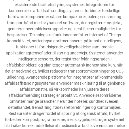
eksisterende facilitetsstyringssystemer. Integratoren for
kommercielle affaldsafhændingssystemer forbinder forskellige
hardwarekomponenter såsom kompaktorer, balere, sensorer og
transportbånd med skybaseret software, der registrerer nøgletal,
genererer overholdelsesrapporter og identificerer muligheder for
besparelser. Teknologiske funktioner omfatter Internet of Things-
konnektivitet, sorteringsalgoritmer baseret på kunstig intelligens,
funktioner til forudsigende vedligeholdelse samt mobile
applikationsgrænseflader til styring undervejs. Systemet anvender
intelligente sensorer, der registrerer fyldningsgraden i
affaldsbeholdere, og planlægger automatisk indhentning kun, når
det er nødvendigt, hvilket reducerer transportomkostninger og CO₂-
udledning. Avancerede platforme for integratorer af kommercielle
affaldsafhændingssystemer anvender maskinlæring til at genkende
affaldsmønstre, så virksomheder kan justere deres
affaldsafhændingsstrategier proaktivt. Anvendelsesområderne
omfatter mange brancher, herunder hoteller, sundhedsvæsen,
detailhandel, fremstilling, fødevareforretninger og kontormiljøer.
Restauranter drager fordel af sporing af organisk affald, hvilket
forbedrer kompostprogrammerne, mens sygehuse bruger systemet
til at sikre korrekt adskillelse af medicinsk affald i overensstemmelse