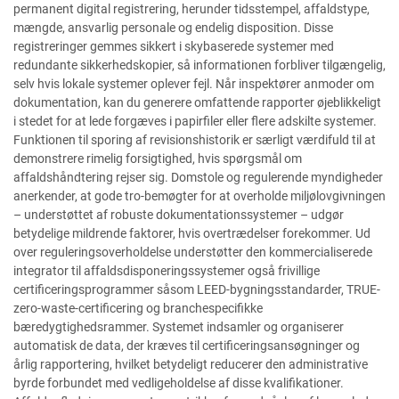
permanent digital registrering, herunder tidsstempel, affaldstype,
mængde, ansvarlig personale og endelig disposition. Disse
registreringer gemmes sikkert i skybaserede systemer med
redundante sikkerhedskopier, så informationen forbliver tilgængelig,
selv hvis lokale systemer oplever fejl. Når inspektører anmoder om
dokumentation, kan du generere omfattende rapporter øjeblikkeligt
i stedet for at lede forgæves i papirfiler eller flere adskilte systemer.
Funktionen til sporing af revisionshistorik er særligt værdifuld til at
demonstrere rimelig forsigtighed, hvis spørgsmål om
affaldshåndtering rejser sig. Domstole og regulerende myndigheder
anerkender, at gode tro-bemøgter for at overholde miljølovgivningen
– understøttet af robuste dokumentationssystemer – udgør
betydelige mildrende faktorer, hvis overtrædelser forekommer. Ud
over reguleringsoverholdelse understøtter den kommercialiserede
integrator til affaldsdisponeringssystemer også frivillige
certificeringsprogrammer såsom LEED-bygningsstandarder, TRUE-
zero-waste-certificering og branchespecifikke
bæredygtighedsrammer. Systemet indsamler og organiserer
automatisk de data, der kræves til certificeringsansøgninger og
årlig rapportering, hvilket betydeligt reducerer den administrative
byrde forbundet med vedligeholdelse af disse kvalifikationer.