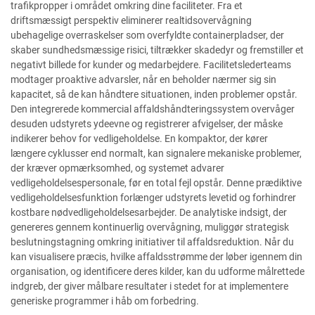
trafikpropper i området omkring dine faciliteter. Fra et
driftsmæssigt perspektiv eliminerer realtidsovervågning
ubehagelige overraskelser som overfyldte containerpladser, der
skaber sundhedsmæssige risici, tiltrækker skadedyr og fremstiller et
negativt billede for kunder og medarbejdere. Facilitetslederteams
modtager proaktive advarsler, når en beholder nærmer sig sin
kapacitet, så de kan håndtere situationen, inden problemer opstår.
Den integrerede kommercial affaldshåndteringssystem overvåger
desuden udstyrets ydeevne og registrerer afvigelser, der måske
indikerer behov for vedligeholdelse. En kompaktor, der kører
længere cyklusser end normalt, kan signalere mekaniske problemer,
der kræver opmærksomhed, og systemet advarer
vedligeholdelsespersonale, før en total fejl opstår. Denne prædiktive
vedligeholdelsesfunktion forlænger udstyrets levetid og forhindrer
kostbare nødvedligeholdelsesarbejder. De analytiske indsigt, der
genereres gennem kontinuerlig overvågning, muliggør strategisk
beslutningstagning omkring initiativer til affaldsreduktion. Når du
kan visualisere præcis, hvilke affaldsstrømme der løber igennem din
organisation, og identificere deres kilder, kan du udforme målrettede
indgreb, der giver målbare resultater i stedet for at implementere
generiske programmer i håb om forbedring.