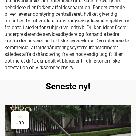
realtidsadvarsler om potentielle farer såsom overfyldte
beholdere eller forkert affaldsseparation. For det ottende
bliver leverandørstyring centraliseret, hvilket giver dig
mulighed for at vurdere transportørers ydeevne objektivt ud
fra data i stedet for subjektive indtryk. Du kan identificere
underpresterende serviceudbydere og forhandle bedre
kontrakter baseret på faktiske servicekrav. Den integrerede
kommercial affaldshåndteringssystem transformerer
således affaldshåndtering fra en nødvendig udgift til en
optimeret drift, der positivt bidrager til din økonomiske
præstation og virksomhedens ry.
Seneste nyt
22
Jan