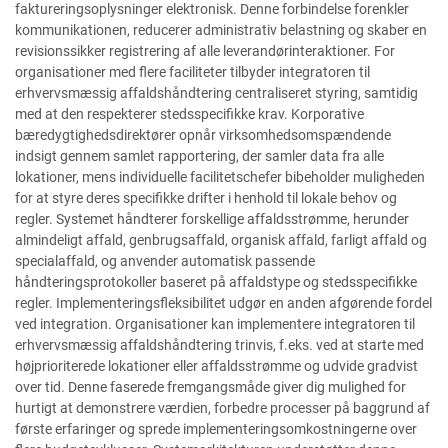
faktureringsoplysninger elektronisk. Denne forbindelse forenkler
kommunikationen, reducerer administrativ belastning og skaber en
revisionssikker registrering af alle leverandørinteraktioner. For
organisationer med flere faciliteter tilbyder integratoren til
erhvervsmæssig affaldshåndtering centraliseret styring, samtidig
med at den respekterer stedsspecifikke krav. Korporative
bæredygtighedsdirektører opnår virksomhedsomspændende
indsigt gennem samlet rapportering, der samler data fra alle
lokationer, mens individuelle facilitetschefer bibeholder muligheden
for at styre deres specifikke drifter i henhold til lokale behov og
regler. Systemet håndterer forskellige affaldsstrømme, herunder
almindeligt affald, genbrugsaffald, organisk affald, farligt affald og
specialaffald, og anvender automatisk passende
håndteringsprotokoller baseret på affaldstype og stedsspecifikke
regler. Implementeringsfleksibilitet udgør en anden afgørende fordel
ved integration. Organisationer kan implementere integratoren til
erhvervsmæssig affaldshåndtering trinvis, f.eks. ved at starte med
højprioriterede lokationer eller affaldsstrømme og udvide gradvist
over tid. Denne faserede fremgangsmåde giver dig mulighed for
hurtigt at demonstrere værdien, forbedre processer på baggrund af
første erfaringer og sprede implementeringsomkostningerne over