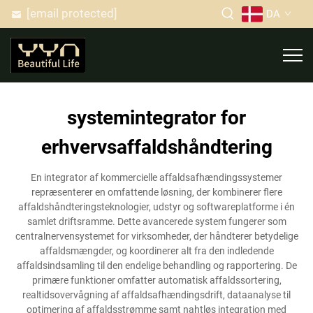
[email protected]
DA
systemintegrator for
erhvervsaffaldshåndtering
En integrator af kommercielle affaldsafhændingssystemer
repræsenterer en omfattende løsning, der kombinerer flere
affaldshåndteringsteknologier, udstyr og softwareplatforme i én
samlet driftsramme. Dette avancerede system fungerer som
centralnervensystemet for virksomheder, der håndterer betydelige
affaldsmængder, og koordinerer alt fra den indledende
affaldsindsamling til den endelige behandling og rapportering. De
primære funktioner omfatter automatisk affaldssortering,
realtidsovervågning af affaldsafhændingsdrift, dataanalyse til
optimering af affaldsstrømme samt nahtløs integration med