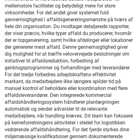
mellemstore faciliteter og betydeligt mere for store
virksomheder. For det andet giver systemet fuld
gennemsigtighed i affaldsgenereringsmønstre på tværs af
hele din organisation. Du modtager detaljerede rapporter,
der viser præcis, hvilke typer affald du producerer, hvornår
der er topgenerering, samt hvilke afdelinger eller lokationer
der genererer mest affald. Denne gennemsigtighed giver
dig mulighed for at træffe velovervejede beslutninger om
initiativer til affaldsreduktion, forbedring af
genbrugsprogrammer og forhandlinger med leverandører.
For det tredje forbedres arbejdskraftens effektivitet
markant, da medarbejdere ikke længere spilder tid på
manuel kontrol af beholdere eller koordination med flere
affaldsleverandører. Den integrerede kommercial
affaldshåndteringssystem håndterer planlægningen
automatisk og sender advarsler til de relevante
medarbejdere, når handling kræves. Dit team kan fokusere
på kerneforretningens aktiviteter i stedet for logistikken
vedrørende affaldshåndtering. For det fjerde styrkes dine
miljømæssige kvalifikationer gennem dokumenterede