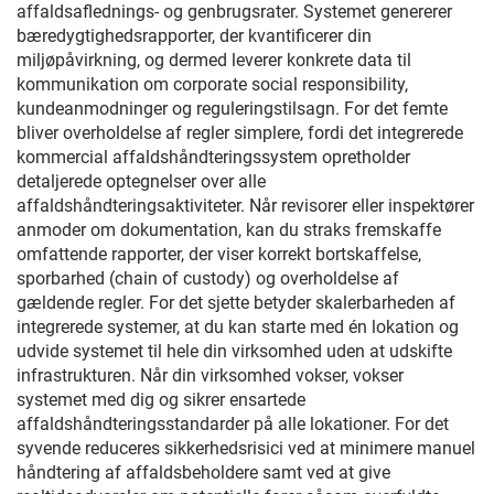
affaldsaflednings- og genbrugsrater. Systemet genererer
bæredygtighedsrapporter, der kvantificerer din
miljøpåvirkning, og dermed leverer konkrete data til
kommunikation om corporate social responsibility,
kundeanmodninger og reguleringstilsagn. For det femte
bliver overholdelse af regler simplere, fordi det integrerede
kommercial affaldshåndteringssystem opretholder
detaljerede optegnelser over alle
affaldshåndteringsaktiviteter. Når revisorer eller inspektører
anmoder om dokumentation, kan du straks fremskaffe
omfattende rapporter, der viser korrekt bortskaffelse,
sporbarhed (chain of custody) og overholdelse af
gældende regler. For det sjette betyder skalerbarheden af
integrerede systemer, at du kan starte med én lokation og
udvide systemet til hele din virksomhed uden at udskifte
infrastrukturen. Når din virksomhed vokser, vokser
systemet med dig og sikrer ensartede
affaldshåndteringsstandarder på alle lokationer. For det
syvende reduceres sikkerhedsrisici ved at minimere manuel
håndtering af affaldsbeholdere samt ved at give