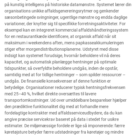
på kunstig intelligens på historiske datamønstre. Systemet lærer din
organisations unikke affaldsgenereringsrytmer og genkender
sæsonbetingede svingninger, ugentlige mønstre og endda daglige
variationer, der knytter sig til specifikke forretningsaktiviteter. For
eksempel kan en integreret kommercial affaldshåndteringssystem
for en restaurantkæde identificere, at organisk affald når sit
maksimum i weekendens aften, mens papkasseakkumuleringen
stiger efter morgendistributionsplanerne. Udstyret med disse
indsigt kan systemet forudsige, hvornår beholdere vil nå deres
kapacitet, og automatisk planlægge hentninger på optimale
tidspunkter, så overfyldte beholdere undgås, inden de opstår,
samtidig med at for tidlige hentninger – som spilder ressourcer –
undgås. De finansielle konsekvenser af denne funktion er
betydelige. Organisationer reducerer typisk hentningsfrekvensen
med 25–40 %, hvilket direkte oversættes til lavere
transportomkostninger. Ud over umiddelbare besparelser hjælper
den prædiktive funktionalitet dig med at forhandle mere
fordelagtige kontrakter med affaldsserviceudbydere, da du kan
angive præcise servicekrav baseret på data i stedet for usikre
estimater. De miljømæssige fordele er lige så imponerende: færre
køretøjsture betyder færre udstødninger fra køretøjer og mindre