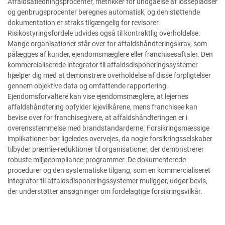
Affaldsafledningsprocenter, metrikker for undgåelse af lossepladser
og genbrugsprocenter beregnes automatisk, og den støttende
dokumentation er straks tilgængelig for revisorer.
Risikostyringsfordele udvides også til kontraktlig overholdelse.
Mange organisationer står over for affaldshåndteringskrav, som
pålægges af kunder, ejendomsmæglere eller franchisesaftaler. Den
kommercialiserede integrator til affaldsdisponeringssystemer
hjælper dig med at demonstrere overholdelse af disse forpligtelser
gennem objektive data og omfattende rapportering.
Ejendomsforvaltere kan vise ejendomsmæglere, at lejernes
affaldshåndtering opfylder lejevilkårene, mens franchisee kan
bevise over for franchisegivere, at affaldshåndteringen er i
overensstemmelse med brandstandarderne. Forsikringsmæssige
implikationer bør ligeledes overvejes, da nogle forsikringsselskaber
tilbyder præmie-reduktioner til organisationer, der demonstrerer
robuste miljøcompliance-programmer. De dokumenterede
procedurer og den systematiske tilgang, som en kommercialiseret
integrator til affaldsdisponeringssystemer muliggør, udgør bevis,
der understøtter ansøgninger om fordelagtige forsikringsvilkår.