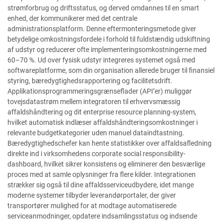
strømforbrug og driftsstatus, og derved omdannes til en smart
enhed, der kommunikerer med det centrale
administrationsplatform. Denne eftermonteringsmetode giver
betydelige omkostningsfordele i forhold til fuldstændig udskiftning
af udstyr og reducerer ofte implementeringsomkostningerne med
60–70 %. Ud over fysisk udstyr integreres systemet også med
softwareplatforme, som din organisation allerede bruger til finansiel
styring, bæredygtighedsrapportering og facilitetsdrift.
Applikationsprogrammeringsgrænseflader (API’er) muliggør
tovejsdatastrøm mellem integratoren til erhvervsmæssig
affaldshåndtering og dit enterprise resource planning-system,
hvilket automatisk indlæser affaldshåndteringsomkostninger i
relevante budgetkategorier uden manuel dataindtastning.
Bæredygtighedschefer kan hente statistikker over affaldsafledning
direkte ind i virksomhedens corporate social responsibility-
dashboard, hvilket sikrer konsistens og eliminerer den besværlige
proces med at samle oplysninger fra flere kilder. Integrationen
strækker sig også til dine affaldsserviceudbydere, idet mange
moderne systemer tilbyder leverandørportaler, der giver
transportører mulighed for at modtage automatiserede
serviceanmodninger, opdatere indsamlingsstatus og indsende